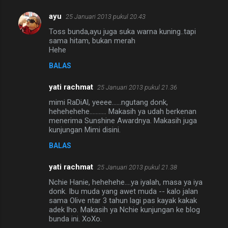
ayu
25 Januari 2013 pukul 20.43
Toss bunda,ayu juga suka warna kuning..tapi
sama hitam, bukan merah
Hehe
BALAS
yati rachmat
25 Januari 2013 pukul 21.36
mimi RaDiAl, yeeee......ngutang donk,
hehehehehe........... Makasih ya udah berkenan
menerima Sunshine Awardnya. Makasih juga
kunjungan Mimi disini.
BALAS
yati rachmat
25 Januari 2013 pukul 21.38
Nchie Hanie, hehehehe....ya iyalah, masa ya iya
donk. Ibu muda yang awet muda -- kalo jalan
sama Olive ntar 3 tahun lagi pas kayak kakak
adek lho. Makasih ya Nchie kunjungan ke blog
bunda ini. XoXo.