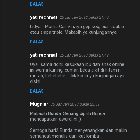
BALAS
yati rachmat
25 Januari 2013 pukul 21.40
Lidya - Mama Cal-Vin, iya gpp koq, biar double
atau siapa triple. Makasih ya kunjungannya.
BALAS
yati rachmat
25 Januari 2013 pukul 21.42
Oya...sama donk kesukaan ibu dan anak online
ini warna kuning, cuman beda dikit di hitam n
merah, hehehehe..... Makasih ya kunjungan ayu
disini.
BALAS
Mugniar
25 Januari 2013 pukul 23.51
Makasih Bunda. Senang dipilih Bunda
mendapatkan award ini :)
Semoga hari2 Bunda menyenangkan dan makin
semangat menulis dan ikut lomba :)