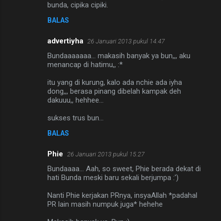
bunda, cipika cipiki.
BALAS
advertiyha
26 Januari 2013 pukul 14.47
Bundaaaaaaa... makasih banyak ya bun,,, aku
menancap di hatimu,, :*
itu yang di kurung, kalo ada nchie ada iyha
dong,,, berasa pinang dibelah kampak deh
dakuuu,, hehhee...
sukses trus bun...
BALAS
Phie
26 Januari 2013 pukul 15.27
Bundaaaa... Aah, so sweet, Phie berada dekat di
hati Bunda meski baru sekali berjumpa :')
Nanti Phie kerjakan PRnya, insyaAllah *padahal
PR lain masih numpuk juga* hehehe