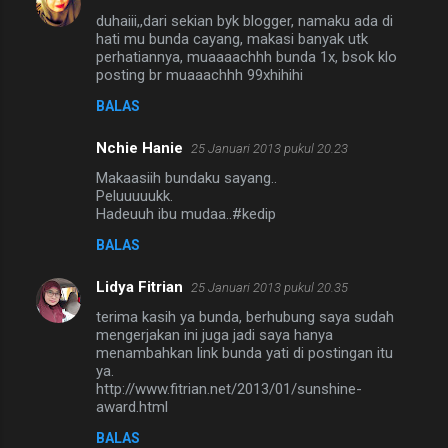
K
duhaiii,,dari sekian byk blogger, namaku ada di
o
hati mu bunda cayang, makasi banyak utk
m
perhatiannya, muaaaachhh bunda 1x, bsok klo
posting br muaaachhh 99xhihihi
e
BALAS
n
t
Nchie Hanie
25 Januari 2013 pukul 20.23
a
Makaasiih bundaku sayang..
Peluuuuukk.
r
Hadeuuh ibu mudaa..#kedip
BALAS
Lidya Fitrian
25 Januari 2013 pukul 20.35
terima kasih ya bunda, berhubung saya sudah
mengerjakan ini juga jadi saya hanya
menambahkan link bunda yati di postingan itu
ya.
http://www.fitrian.net/2013/01/sunshine-
award.html
BALAS