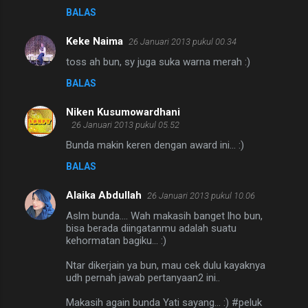
BALAS
Keke Naima
26 Januari 2013 pukul 00.34
toss ah bun, sy juga suka warna merah :)
BALAS
Niken Kusumowardhani
26 Januari 2013 pukul 05.52
Bunda makin keren dengan award ini... :)
BALAS
Alaika Abdullah
26 Januari 2013 pukul 10.06
Aslm bunda.... Wah makasih banget lho bun,
bisa berada diingatanmu adalah suatu
kehormatan bagiku... :)
Ntar dikerjain ya bun, mau cek dulu kayaknya
udh pernah jawab pertanyaan2 ini..
Makasih again bunda Yati sayang... :) #peluk