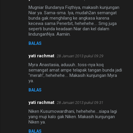
Mugniar Bundanya Fiqthiya, makasih kunjungan
Niar ya. Sama-sma. Iya, mudah2an semangat
bunda gak menghilang ke angkasa karena
kecewa sama Penerbit, hehehehe.... Smg juga
seperti bunda keadaan Niar dan kel dalam
lindunganNya. Aamiin.
BALAS
yati rachmat
28 Januari 2013 pukul 09.29
Myra Anastasia, aduuuh...toss-nya koq
semangat amat ampe telapak tangan bunda jadi
"merah", hehehehe.... Makasih kunjungan Myra
ya.
BALAS
yati rachmat
28 Januari 2013 pukul 09.31
Niken Kusumowardhani, hehehehe....siapa lagi
yang muji kalo gak Niken. Makasih kunjungan
Niken ya.
BALAS