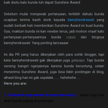
baik disitu kalo bunda tuh dapat Sunshine Award.
Sebelum mulai menjawab pertanyaan, terlebih dahulu bunda
ucapkan terima kasih donk kepada
liannyhendrawati
yang
sudah berbaik hati memberikan Sunshine Award ini buat bunda.
Oya, maklum bunda ini kan newbie terus, jadi mohon maaf kalo
pertanyaan-pertanyaannya bunda
copas
dari blognya
liannyhendrawati. Yang penting lancaaaar.
Ini dia PR yang harus dikerjakan oleh para sohib blogger, tapi
kata liannyhendrawati gak dikerjakan juga
gakpapa.
Tapi bunda
seneng banget ngerjainnya karena bunda beruntung, selain
menerima Sunshine Award, juga bisa bikin postingan di blog,
alhasil blog hari ini gak sepiiiiiiiiii......... hehehehe......
Here you are:
1. Cantumin logo award di post atau blog
--
pasti Logo-nya
akan bunda pajang di postingan.
.