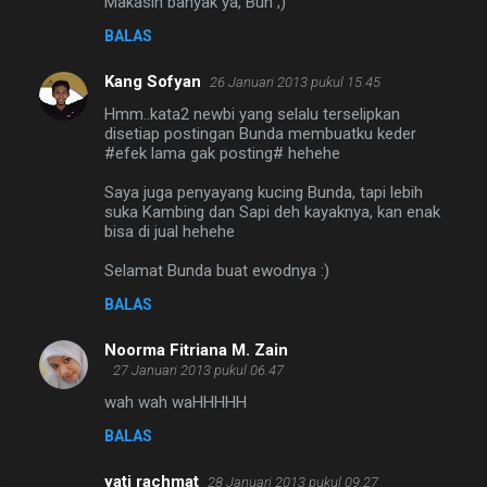
Makasih banyak ya, Bun ;)
BALAS
Kang Sofyan
26 Januari 2013 pukul 15.45
Hmm..kata2 newbi yang selalu terselipkan
disetiap postingan Bunda membuatku keder
#efek lama gak posting# hehehe
Saya juga penyayang kucing Bunda, tapi lebih
suka Kambing dan Sapi deh kayaknya, kan enak
bisa di jual hehehe
Selamat Bunda buat ewodnya :)
BALAS
Noorma Fitriana M. Zain
27 Januari 2013 pukul 06.47
wah wah waHHHHH
BALAS
yati rachmat
28 Januari 2013 pukul 09.27