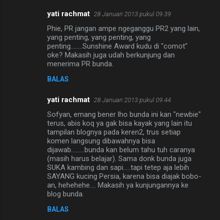
yati rachmat
28 Januari 2013 pukul 09.39
Phie, PR jangan ampe ngeganggu PR2 yang lain,
yang penting, yang penting, yang
penting........Sunshine Award kudu di "comot"
oke? Makasih juga udah berkunjung dan
menerima PR bunda.
BALAS
yati rachmat
28 Januari 2013 pukul 09.44
Sofyan, emang bener lho bunda ini kan "newbie"
terus, abis koq ya gak bisa kayak yang lain itu
tampilan blognya pada keren2, trus setiap
komen langsung dibawahnya bisa
dijawab.........bunda kan belum tahu tuh caranya
(masih harus belajar). Sama donk bunda juga
SUKA kambing dan sapi.....tapi tetep aja lebih
SAYANG kucing Persia, karena bisa diajak bobo-
an, hehehehe.... Makasih ya kunjungannya ke
blog bunda.
BALAS