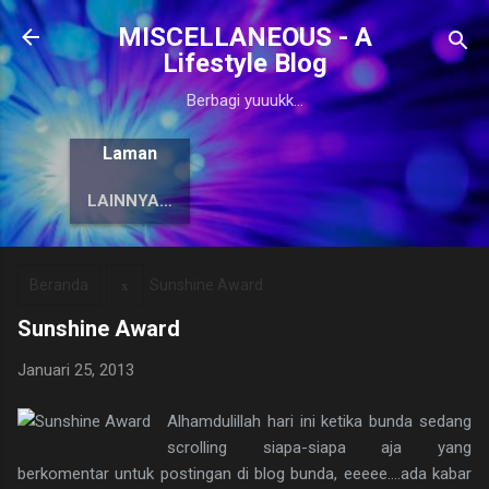
Langsung ke konten utama
MISCELLANEOUS - A
Lifestyle Blog
Berbagi yuuukk...
Laman
LAINNYA…
Beranda
Sunshine Award
Sunshine Award
Januari 25, 2013
Alhamdulillah hari ini ketika bunda sedang
scrolling siapa-siapa aja yang
berkomentar untuk postingan di blog bunda, eeeee....ada kabar