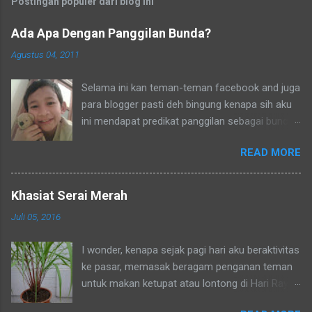
Postingan populer dari blog ini
Ada Apa Dengan Panggilan Bunda?
Agustus 04, 2011
Selama ini kan teman-teman facebook and juga
para blogger pasti deh bingung kenapa sih aku
ini mendapat predikat panggilan sebagai bunda.
Secara umum dalam bahasa Indonesia yang
READ MORE
baku bunda kan artinya ibu. Lho? Koq? Aku
dipanggil ibu oleh semua yang kenal aku,
termasuk tetangga-tetangga dilingkungkungan
Khasiat Serai Merah
RT tempat tinggalku ataupun tetangga-tetangga
Juli 05, 2016
ditempat tinggal anakku. Memang aku akhirnya
90% jadi salah satu penghuni di lingkungan RT
I wonder, kenapa sejak pagi hari aku beraktivitas
ditempat tinggal anakku yaitu Green Bintaro
ke pasar, memasak beragam penganan teman
Residence. Para ojeckers (yang udah kenal
untuk makan ketupat atau lontong di Hari Raya
tentunya) pun memanggilku dengan sebutan
yang sudah di ambang pintu -- aku tidak
bunda. Sebenarnya ada cerita yang khusus