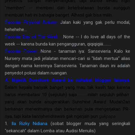
presents" sangat menyenangkan, tapi bunda selalu ingin
"memberi" -- memberi dari keterbatasan bunda sungguh
membuat hati ini bahagia banget. Alhasil gak bisa milih.
Favorite Physical Activity :
Jalan kaki yang gak perlu modal,
hehehehe...
Favorite Day of The Week :
.None -- I do love all days of the
week -- karena bunda kan pengangguran, qiqiqiqiiii.........
Favorite Flower :
None - tanaman iya: Sansevieria. Kalo ke
Nursery mata jadi jelalatan mencari-cari si "lidah mertua" alias
dengan nama kerennya Sansevieria. Tanaman daun ini adalah
penyedot polusi dalam ruangan.
4. Ngasih Sunshine Award ke sahabat blogger lainnya.
Dalam kepala banyak banget yang mau tak kasih tapi karena
harus membatasi 10 (sepuluh) saja............inilah sepuluh pilihan
yang akan bunda anugerahkan Sunshine Award. Mudah2an
berkenan menerimanya dan berkenan pula mengerjakan PR-
nya, tapi kata liannyhendrawati gak ngerjain pun
gakpapa.
1.
Ila Rizky Nidiana
(sobat blogger muda yang seringkali
"sekancah" dalam Lomba atau Audisi Menulis)