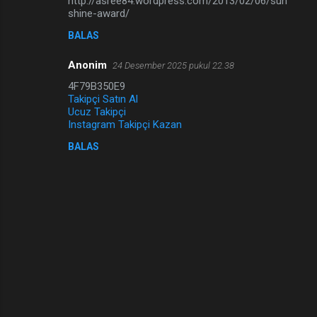
http://asree84.wordpress.com/2013/02/06/sun
shine-award/
BALAS
Anonim
24 Desember 2025 pukul 22.38
4F79B350E9
Takipçi Satın Al
Ucuz Takipçi
Instagram Takipçi Kazan
BALAS