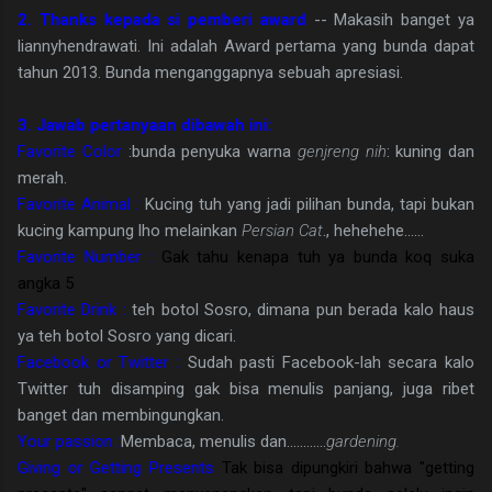
2. Thanks kepada si pemberi award
-- Makasih banget ya
liannyhendrawati. Ini adalah Award pertama yang bunda dapat
tahun 2013. Bunda menganggapnya sebuah apresiasi.
3. Jawab pertanyaan dibawah ini:
Favorite Color
:bunda penyuka warna
genjreng nih
: kuning dan
merah.
Favorite Animal :
Kucing tuh yang jadi pilihan bunda, tapi bukan
kucing kampung lho melainkan
Persian Cat
., hehehehe......
Favorite Number :
Gak tahu kenapa tuh ya bunda koq suka
angka 5
Favorite Drink :
teh botol Sosro, dimana pun berada kalo haus
ya teh botol Sosro yang dicari.
Facebook or Twitter :
Sudah pasti Facebook-lah secara kalo
Twitter tuh disamping gak bisa menulis panjang, juga ribet
banget dan membingungkan.
Your passion :
Membaca, menulis dan............
gardening.
Giving or Getting Presents
Tak bisa dipungkiri bahwa "getting