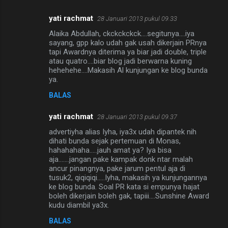
yati rachmat
28 Januari 2013 pukul 09.33
Alaika Abdullah, ckckckckck....segitunya....iya
sayang, gpp kalo udah gak usah dikerjain PRnya
tapi Awardnya diterima ya biar jadi double, triple
atau quatro....biar blog jadi berwarna kuning
hehehehe....Makasih Al kunjungan ke blog bunda
ya.
BALAS
yati rachmat
28 Januari 2013 pukul 09.37
advertiyha alias Iyha, iya3x udah dipantek nih
dihati bunda sejak pertemuan di Monas,
hahahahaha.....jauh amat ya? Iya bisa
aja.......jangan pake kampak donk ntar malah
ancur pinangnya, pake jarum pentul aja di
tusuk2, qiqiqiqi.....Iyha, makasih ya kunjungannya
ke blog bunda. Soal PR kata si empunya hajat
boleh dikerjain boleh gak, tapiii....Sunshine Award
kudu diambil ya3x.
BALAS