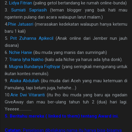
2.
Lidya Fitrian
(paling getol bertandang ke rumah online-bunda)
3.
Sumiati Sapriasih
(teman blogger yang baik hati mau
nganterin pulang dari acara walaupun larut malam.)
4.
Phie Jatuasri
(merasakan kedekatan walaupun hanya ketemu
baru 1 kali)
5.
Prit Zuhanna Apikecil
(Anak online dari Jember nun jauh
disana)
6.
Nchie Hanie
(ibu muda yang manis dan sumringah)
7.
Triana Iyha Nakho
(kalo ada Nchie ya harus ada Iyha donk).
8.
Mugnia Bundanya Fiqthiyar
(yang seringkali mengunang untuk
ikutan kontes menulis).
9.
Alaika Abdullah
(ibu muda dari Aceh yang mau ketemuan di
Pamulang, tapi belum juga, hehehe....)
10.
Arie Dwi Vitaranti
(itu lho ibu muda yang baru aja ngadain
GiveAway dan mau ber-ulang tahun tuh 2 (dua) hari lagi.
Yeeeee..............
5. Beritahu mereka ( linked to them) tentang Award ini.
Catatan:
Penjelasan dibelakang nama itu hanya bisa-bisanya