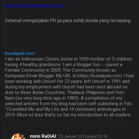
bunda aja, jadi gak harus koq.
Selamat mengerjakan PR ya para sohib bunda yang tersayang.
bundayati.com
I am an Indonesian Citizen, borne in 1939 mother of 5 children,
having 4 healthy grandsons. I am a blogger too -- joined a
Female Community in 2009. The Community known as
Kumpulan Emak Blogger. My URL is https://bundayati.com. I had
been working with Unicef for 23 years, left Unicef in 1991 and
during my employment with Unicef had been sent abroad on
duty to three Asian Countries: Thailand, Philipines and Viet-
Nam.(so very long time ago in 1983). A compilation of my
selected articles from my blog had been self-publishing in Feb
'15 entitled Me and My Life and 19 (nineteen) anthologies in
2019. More of less that's so far my introduction to all readers.
mimi RaDiAl
25 Januari 2013 pukul 20.16