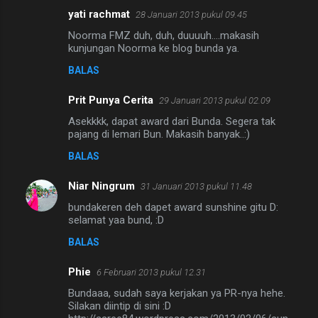
yati rachmat
28 Januari 2013 pukul 09.45
Noorma FMZ duh, duh, duuuuh....makasih
kunjungan Noorma ke blog bunda ya.
BALAS
Prit Punya Cerita
29 Januari 2013 pukul 02.09
Asekkkk, dapat award dari Bunda. Segera tak
pajang di lemari Bun. Makasih banyak..:)
BALAS
Niar Ningrum
31 Januari 2013 pukul 11.48
bundakeren deh dapet award sunshine gitu D:
selamat yaa bund, :D
BALAS
Phie
6 Februari 2013 pukul 12.31
Bundaaa, sudah saya kerjakan ya PR-nya hehe.
Silakan diintip di sini :D