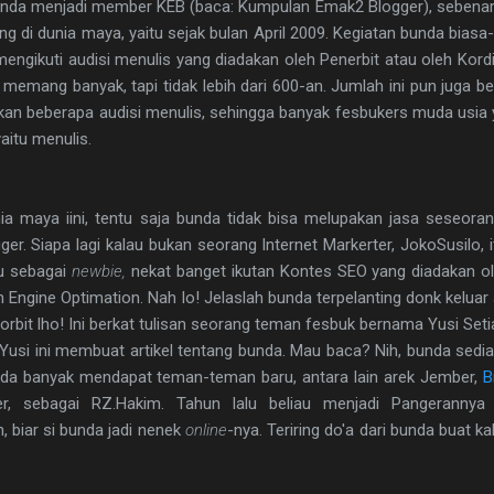
nda menjadi member KEB (baca: Kumpulan Emak2 Blogger), sebena
g di dunia maya, yaitu sejak bulan April 2009. Kegiatan bunda biasa-bi
mengikuti audisi menulis yang diadakan oleh Penerbit atau oleh Kord
memang banyak, tapi tidak lebih dari 600-an. Jumlah ini pun juga 
n beberapa audisi menulis, sehingga banyak fesbukers muda usia
itu menulis.
unia maya iini, tentu saja bunda tidak bisa melupakan jasa seseo
 Siapa lagi kalau bukan seorang Internet Markerter, JokoSusilo, it
tu sebagai
newbie,
nekat banget ikutan Kontes SEO yang diadakan ol
 Engine Optimation. Nah lo! Jelaslah bunda terpelanting donk keluar 
rorbit lho! Ini berkat tulisan seorang teman fesbuk bernama Yusi Seti
.) Yusi ini membuat artikel tentang bunda. Mau baca? Nih, bunda sedia
bunda banyak mendapat teman-teman baru, antara lain arek Jember,
B
ger, sebagai RZ.Hakim. Tahun lalu beliau menjadi Pangerann
biar si bunda jadi nenek
online
-nya. Teriring do'a dari bunda buat k