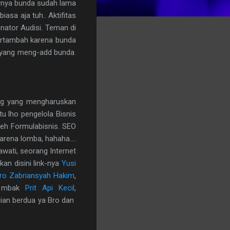
rnya bunda sudah lama
asa aja tuh.. Aktifitas
inator
Audisi.
Teman di
bertambah karena bunda
 yang meng-add bunda.
rang yang mengharuskan
u lho pengelola Bisnis
eh Formulabisnis. SEO
arena lomba, hahaha....
awati, seorang Internet
kan disini link-nya
Yusi
ro Zabriansyah Hakim
,
ya mbak
Prit Api Kecil
,
alian berdua ya Bro dan