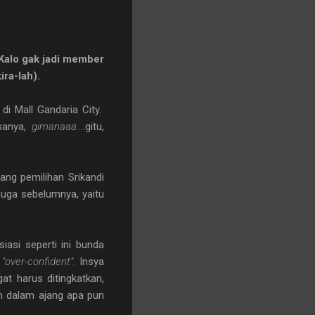
 Kalo gak jadi member
ira-lah).
i Mall Gandaria City.
sanya,
gimanaaa...
.gitu,
ang pemilihan Srikandi
duga sebelumnya, yaitu
asi seperti ini bunda
i
"over-confident".
Insya
at harus ditingkatkan,
an dalam ajang apa pun