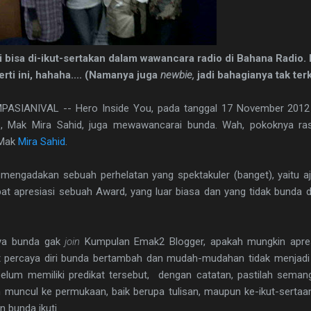
 bisa di-ikut-sertakan dalam wawancara radio di Bahana Radio.
rti ini, hahaha.... (Namanya juga
newbie,
jadi bahagianya tak terk
MPASIANIVAL -- Hero Inside You, pada tanggal 17 November 2012 d
B, Mak Mira Sahid, juga mewawancarai bunda. Wah, pokoknya ra
 Mak
Mira Sahid
.
 mengadakan sebuah perhelatan yang spektakuler (banget), yaitu aj
pat apresiasi sebuah Award, yang luar biasa dan yang tidak bunda 
nya bunda gak
join
Kumpulan Emak2 Blogger, apakah mungkin apresi
 percaya diri bunda bertambah dan mudah-mudahan tidak menjad
elum memiliki predikat tersebut, dengan catatan, pastilah semang
n muncul ke permukaan, baik berupa tulisan, maupun ke-ikut-serta
 bunda ikuti.