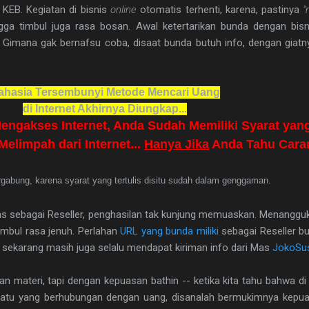
KEB. Kegiatan di bisnis
online
otomatis terhenti, karena, pastinya
"
gga timbul juga rasa bosan. Awal ketertarikan bunda dengan bis
 Gimana gak bernafsu coba, disaat bunda butuh info, dengan giat
ahasia Tersembunyi Metode Mencari Uang
di Internet Akhirnya Diungkap...
Mengakses Internet, Anda Sudah Memiliki Syarat ya
elimpah dari Internet...
Hanya Jika
Anda Tahu Cara
ergabung, karena syarat yang tertulis disitu sudah dalam genggaman.
as sebagai Reseller, penghasilan tak kunjung memuaskan. Menanggu
imbul rasa jenuh. Perlahan
URL yang bunda miliki
sebagai Reseller b
a sekarang masih juga selalu mendapat kiriman info dari Mas
JokoSus
gan materi, tapi dengan kepuasan bathin -- ketika kita tahu bahwa d
suatu yang berhubungan dengan uang, disanalah bermukimnya kepua