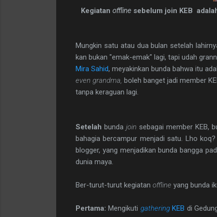
Kegiatan
offline
sebelum join KEB adalah
Mungkin satu atau dua bulan setelah lahirn
kan bukan "emak-emak" lagi, tapi udah granny
Mira Sahid
, meyakinkan bunda bahwa itu ada
even grandma,
boleh banget jadi member KE
tanpa keraguan lagi.
Setelah
bunda
join
sebagai member KEB, bun
bahagia bercampur menjadi satu. Lho koq? 
blogger, yang menjadikan bunda bangga pada 
dunia maya.
Ber-turut-turut kegiatan
offline
yang bunda ik
Pertama:
Mengikuti
gathering
KEB
di Gedung