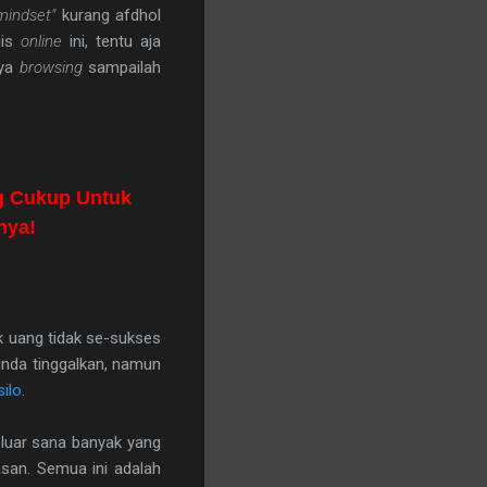
mindset"
kurang afdhol
nis
online
ini, tentu aja
nya
browsing
sampailah
ng Cukup Untuk
nya!
k uang tidak se-sukses
unda tinggalkan, namun
ilo
.
i luar sana banyak yang
san. Semua ini adalah