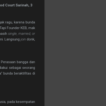
od Court Sarinah, 3
gak ragu, karena bunda
) Tapi Founder KEB, mak
masih
single, married, or
ini. Langsung
join
donk,
? Perasaan bangga dan
iakui sebagai seorang
" bunda beraktifitas di
 usia, pada kesempatan