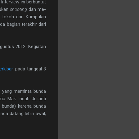
. Interview ini berbuntut
ukan
shooting
dan me-
tu tokoh dari Kumpulan
a bagian terakhir dari
gustus 2012. Kegiatan
rkibar
, pada tanggal 3
d, yang meminta bunda
ma Mak Indah Julianti
i bunda) karena bunda
nda datang lebih awal,