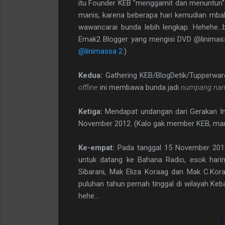
itu Founder KEB "menggamit dan menuntun"
manis, karena beberapa hari kemudian mb
wawancarai bunda lebih lengkap. Hehehe...b
Emak2 Blogger yang mengisi DVD @linimassa 
@linimassa 2
.)
Kedua:
Gathering KEB/BlogDetik/Tupperwar
offline
ini membawa bunda jadi
numpang na
Ketiga:
Mendapat undangan dari Gerakan In
November 2012. (Kalo gak member KEB, mana b
Ke-empat:
Pada tanggal 15 November 2012
untuk datang ke Bahana Radio, esok hari
Sibarani, Mak Eliza Koraag dan Mak C.Kor
puluhan tahun pernah tinggal di wilayah Keb
hehe...