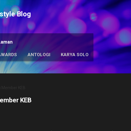
Langsung ke konten utama
tyle Blog
Laman
AWARDS
ANTOLOGI
KARYA SOLO
i Member KEB
Member KEB