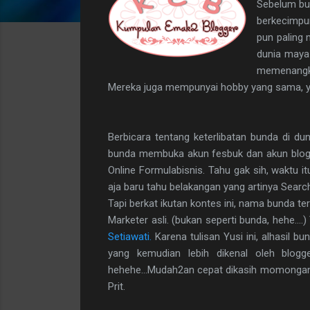
Sebelum bu
berkecimpun
pun paling 
dunia maya 
memenangka
Mereka juga mempunyai hobby yang sama, ya
Berbicara tentang keterlibatan bunda di d
bunda membuka akun fesbuk dan akun blogger.
Online Formulabisnis. Tahu gak sih, waktu i
aja baru tahu belakangan yang artinya Search
Tapi berkat ikutan kontes ini, nama bunda te
Marketer asli. (bukan seperti bunda, hehe...
Setiawati.
Karena tulisan Yusi ini, alhasil 
yang kemudian lebih dikenal oleh blog
hehehe...Mudah2an cepat dikasih momongan, 
Prit.