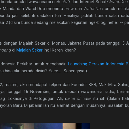
 bunda untuk diwawancarai oleh
staff
dari Internet Sehat/
WatchDoc
ak Manda dari WatchDoc meminta
crew
dari
WatchDoc
untuk melak
unda jadi selebriti dadakan tuh. Hasilnya jadilah bunda salah sa
2.(disini bunda sedang melakukan kegiatan nge-blog, hehe...-- pad
e dengan Majalah Sekar di Monas, Jakarta Pusat pada tanggal 5 A
mpang
di
Majalah Sekar
lho! Keren, khan?
donesia Berkibar untuk menghadiri
Launching Gerakan Indonesia Be
isa aku berada disini? Yeee..... Senengnya!).
, malam, aku mendapat telpon dari Founder KEB, Mak Mira Sahi
nya, tanggal 16 November, untuk sebuah wawancara radio, bersa
aag. Lokasinya di Petogogan. Ah,
piece of cake
itu sih (dalam hat
ayoran Baru. Di jabanin lah itu alamat dengan mudahnya. Biasalah bu