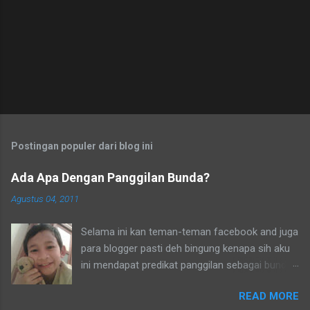
o
m
e
n
t
a
r
Postingan populer dari blog ini
Ada Apa Dengan Panggilan Bunda?
Agustus 04, 2011
Selama ini kan teman-teman facebook and juga
para blogger pasti deh bingung kenapa sih aku
ini mendapat predikat panggilan sebagai bunda.
Secara umum dalam bahasa Indonesia yang
READ MORE
baku bunda kan artinya ibu. Lho? Koq? Aku