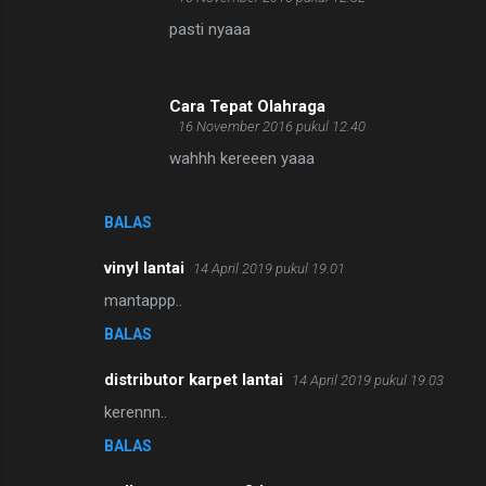
pasti nyaaa
Cara Tepat Olahraga
16 November 2016 pukul 12.40
wahhh kereeen yaaa
BALAS
vinyl lantai
14 April 2019 pukul 19.01
mantappp..
BALAS
distributor karpet lantai
14 April 2019 pukul 19.03
kerennn..
BALAS