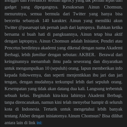
Blogger dan Freelancer sebuah agency yang tak pernah lepas dari
gadget yang dipegangnya. Kesuksesan Ainun Chomsun,
menurutnya, semua bermula dari Twitter yang hanya bisa
bercerita sebanyak 140 karakter. Ainun yang memiliki akun
Twitter @pasarsapi tak pernah jauh dari laptopnya. Bahkan ketika
bersama si buah hati di pangkuannya, Ainun tetap bisa aktif
dengan laptopnya. Ainun Chomsun adalah Inisiator, Pendiri atau
Pencetus berdirinya akademi yang dikenal dengan nama Akademi
Berbagi, lebih
familiar
dengan sebutan: AKBER. Berawal dari
keinginannya menambah ilmu pada seseorang dan disyaratkan
untuk mengumpulkan 10 (sepuluh) orang. Iapun memberikan info
kepada followernya, dan seperti menjentikkan ibu jari dan jari
tengan, dengan mudahnya terkumpul lebih dari sepuluh orang.
Kesempatan yang tidak akan datang dua kali. Langsung terbentuk
sebuah kelas. Begitulah kira-kira lahirnya Akademi Berbagi,
tanpa direncanakan, namun kini telah menyebar hampir di seluruh
kota di Indonesia. Tertarik untuk mengetahui lebih banyak
tentang Akber dengan inisiatornya Ainum Chomsun? Bisa dilihat
antara lain di link
ini: