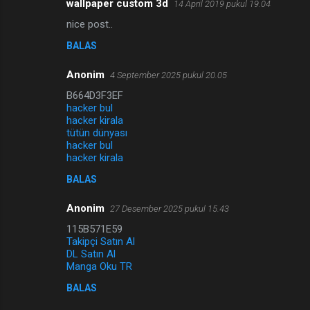
wallpaper custom 3d
14 April 2019 pukul 19.04
nice post..
BALAS
Anonim
4 September 2025 pukul 20.05
B664D3F3EF
hacker bul
hacker kirala
tütün dünyası
hacker bul
hacker kirala
BALAS
Anonim
27 Desember 2025 pukul 15.43
115B571E59
Takipçi Satın Al
DL Satın Al
Manga Oku TR
BALAS