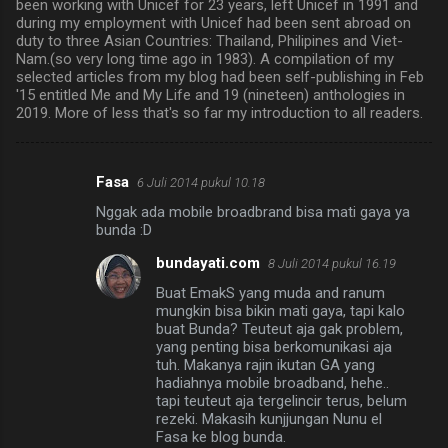
been working with Unicef for 23 years, left Unicef in 1991 and
during my employment with Unicef had been sent abroad on
duty to three Asian Countries: Thailand, Philipines and Viet-
Nam.(so very long time ago in 1983). A compilation of my
selected articles from my blog had been self-publishing in Feb
'15 entitled Me and My Life and 19 (nineteen) anthologies in
2019. More of less that's so far my introduction to all readers.
Fasa
6 Juli 2014 pukul 10.18
K
Nggak ada mobile broadbrand bisa mati gaya ya
o
bunda :D
m
bundayati.com
8 Juli 2014 pukul 16.19
e
Buat EmakS yang muda and ranum
n
mungkin bisa bikin mati gaya, tapi kalo
buat Bunda? Teuteut aja gak problem,
t
yang penting bisa berkomunikasi aja
a
tuh. Makanya rajin ikutan GA yang
hadiahnya mobile broadband, hehe..
r
tapi teuteut aja tergelincir terus, belum
rezeki. Makasih kunjjungan Nunu el
Fasa ke blog bunda.