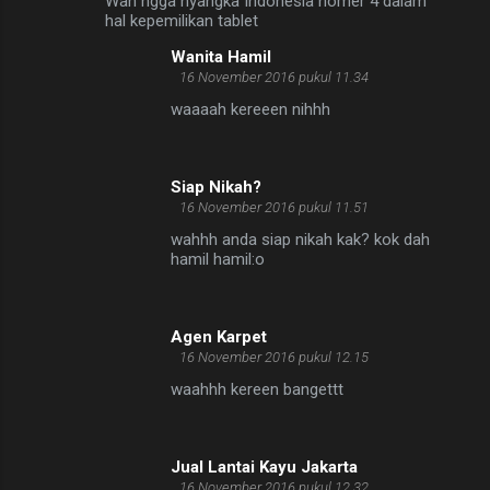
Wah ngga nyangka Indonesia nomer 4 dalam
hal kepemilikan tablet
Wanita Hamil
16 November 2016 pukul 11.34
waaaah kereeen nihhh
Siap Nikah?
16 November 2016 pukul 11.51
wahhh anda siap nikah kak? kok dah
hamil hamil:o
Agen Karpet
16 November 2016 pukul 12.15
waahhh kereen bangettt
Jual Lantai Kayu Jakarta
16 November 2016 pukul 12.32