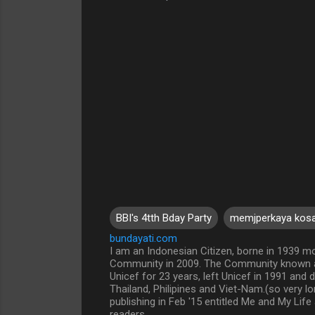
BBI's 4tth Bday Party
memjperkaya kos
bundayati.com
I am an Indonesian Citizen, borne in 1939 mo
Community in 2009. The Community known as
Unicef for 23 years, left Unicef in 1991 an
Thailand, Philipines and Viet-Nam.(so very l
publishing in Feb '15 entitled Me and My Life
readers.