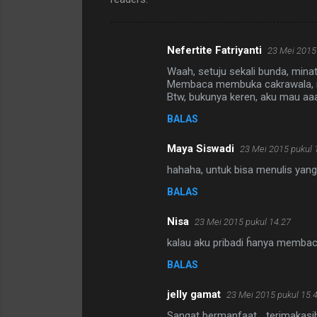
Nefertite Fatriyanti
23 Mei 2015
K
Waah, setuju sekali bunda, mi
o
Membaca membuka cakrawala, m
m
Btw, bukunya keren, aku mau aa
e
BALAS
n
Maya Siswadi
23 Mei 2015 pukul 
t
hahaha, untuk bisa menulis ya
a
BALAS
r
Nisa
23 Mei 2015 pukul 14.27
kalau aku pribadi ĥanya membaca b
BALAS
jelly gamat
23 Mei 2015 pukul 15.
Sangat bermanfaat... terimakasih.