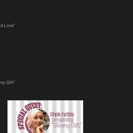
ed Love"
my Gift"