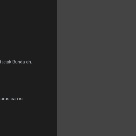
 jejak Bunda ah.
arus cari isi