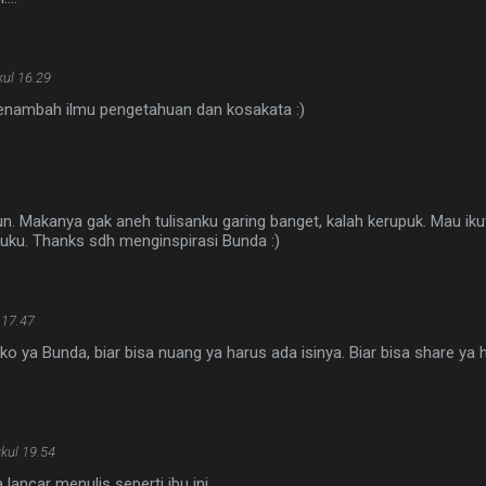
ul 16.29
enambah ilmu pengetahuan dan kosakata :)
. Makanya gak aneh tulisanku garing banget, kalah kerupuk. Mau ikut
buku. Thanks sdh menginspirasi Bunda :)
 17.47
ko ya Bunda, biar bisa nuang ya harus ada isinya. Biar bisa share ya h
kul 19.54
lancar menulis seperti ibu ini...