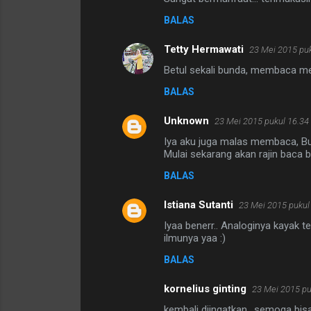
BALAS
Tetty Hermawati
23 Mei 2015 puk
Betul sekali bunda, membaca m
BALAS
Unknown
23 Mei 2015 pukul 16.34
Iya aku juga malas membaca, Bun
Mulai sekarang akan rajin baca 
BALAS
Istiana Sutanti
23 Mei 2015 pukul
Iyaa benerr.. Analoginya kayak te
ilmunya yaa :)
BALAS
kornelius ginting
23 Mei 2015 pu
kembali diingatkan.. semoga bisa 