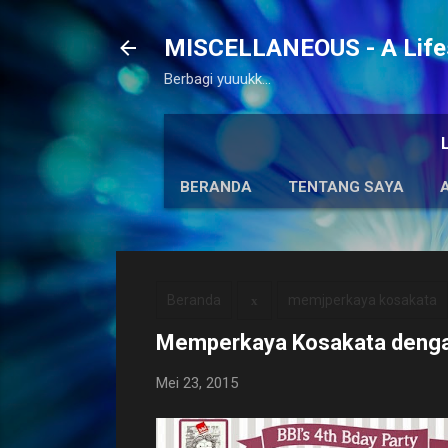
MISCELLANEOUS - A Lifes
Berbagi yuuukk...
BERANDA
TENTANG SAYA
Beranda
memjperkaya kosakata
Memperkaya Kosakata deng
Mei 23, 2015