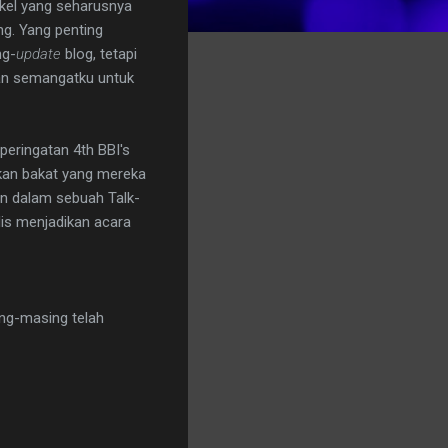
ikel yang seharusnya
ing. Yang penting
ng-
update
blog, tetapi
an semangatku untuk
peringatan 4th BBI's
akan bakat yang mereka
n dalam sebuah Talk-
lis menjadikan acara
ng-masing telah