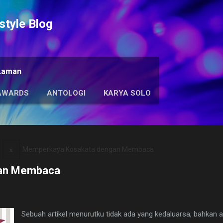
Langsung ke konten utama
tyle Blog
Laman
AWARDS
ANTOLOGI
KARYA SOLO
Memperkaya Kosakata dengan Membaca
an Membaca
Sebuah artikel menurutku tidak ada yang kedaluarsa, bahkan 