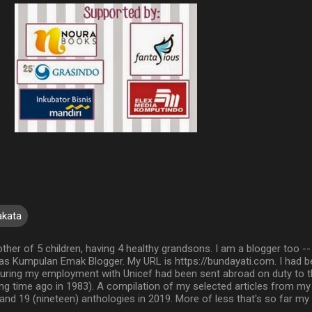
akata
ther of 5 children, having 4 healthy grandsons. I am a blogger too -
 Kumpulan Emak Blogger. My URL is https://bundayati.com. I had b
d during my employment with Unicef had been sent abroad on duty to t
ong time ago in 1983). A compilation of my selected articles from my
 and 19 (nineteen) anthologies in 2019. More of less that's so far my 