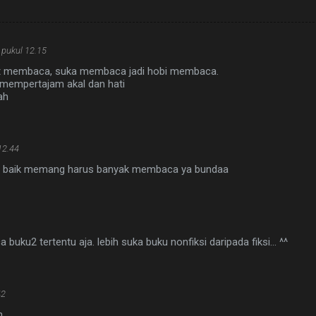
 pukul 12.15
nat membaca, suka membaca jadi hobi membaca.
empertajam akal dan hati
ah
12.44
ng baik memang harus banyak membaca ya bundaa
uku2 tertentu aja. lebih suka buku nonfiksi daripada fiksi... ^^
42
...