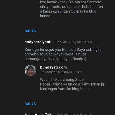
koq kayak kenek Bis Malam Santoso
t
sih, ya...solo, solo, solo... hehehe...Teri
a
a kasih kunjungan Cu-Bay ke blog
bunda.
r
BALAS
andyhardiyanti
3 Januari 2016 pukul 00.09
Semoga terwujud yaa Bunda :) Saya jadi ingat
proyek SabulSabuknya Pakde, aih..itu
semangatnya luar biasa yaa Bunda ;)
bundayati.com
7 Januari 2016 pukul 05.30
Waah, Pakde emang Super
Hebat.Terima kasih do'a Yanti. Mksh jg
kunjungan Yanti ke blog bunda.
BALAS
Haya Aliya Zaki
3 Januari 2016 pukul 01.11