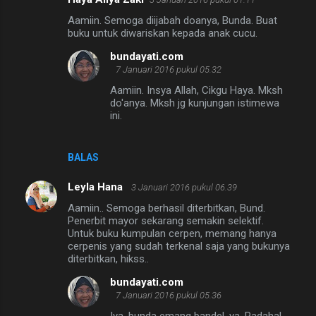
Aamiin. Semoga diijabah doanya, Bunda. Buat
buku untuk diwariskan kepada anak cucu.
bundayati.com
7 Januari 2016 pukul 05.32
Aamiin. Insya Allah, Cikgu Haya. Mksh
do'anya. Mksh jg kunjungan istimewa
ini.
BALAS
Leyla Hana
3 Januari 2016 pukul 06.39
Aamiin.. Semoga berhasil diterbitkan, Bund.
Penerbit mayor sekarang semakin selektif.
Untuk buku kumpulan cerpen, memang hanya
cerpenis yang sudah terkenal saja yang bukunya
diterbitkan, hikss..
bundayati.com
7 Januari 2016 pukul 05.36
Iya, bunda emang bandel, ya. Padahal