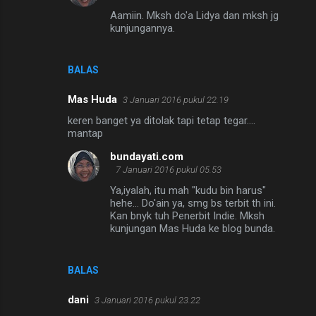
Aamiin. Mksh do'a Lidya dan mksh jg
kunjungannya.
BALAS
Mas Huda
3 Januari 2016 pukul 22.19
keren banget ya ditolak tapi tetap tegar....
mantap
bundayati.com
7 Januari 2016 pukul 05.53
Ya,iyalah, itu mah "kudu bin harus"
hehe... Do'ain ya, smg bs terbit th ini.
Kan bnyk tuh Penerbit Indie. Mksh
kunjungan Mas Huda ke blog bunda.
BALAS
dani
3 Januari 2016 pukul 23.22