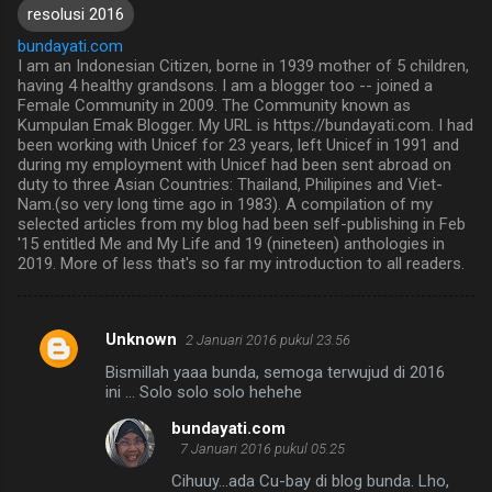
resolusi 2016
bundayati.com
I am an Indonesian Citizen, borne in 1939 mother of 5 children,
having 4 healthy grandsons. I am a blogger too -- joined a
Female Community in 2009. The Community known as
Kumpulan Emak Blogger. My URL is https://bundayati.com. I had
been working with Unicef for 23 years, left Unicef in 1991 and
during my employment with Unicef had been sent abroad on
duty to three Asian Countries: Thailand, Philipines and Viet-
Nam.(so very long time ago in 1983). A compilation of my
selected articles from my blog had been self-publishing in Feb
'15 entitled Me and My Life and 19 (nineteen) anthologies in
2019. More of less that's so far my introduction to all readers.
Unknown
2 Januari 2016 pukul 23.56
K
Bismillah yaaa bunda, semoga terwujud di 2016
o
ini ... Solo solo solo hehehe
m
bundayati.com
e
7 Januari 2016 pukul 05.25
n
Cihuuy...ada Cu-bay di blog bunda. Lho,