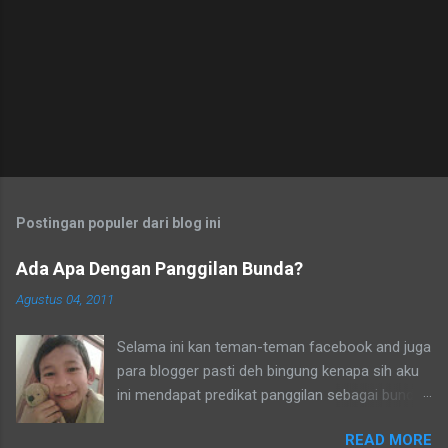
o
m
e
n
t
a
r
Postingan populer dari blog ini
Ada Apa Dengan Panggilan Bunda?
Agustus 04, 2011
Selama ini kan teman-teman facebook and juga
para blogger pasti deh bingung kenapa sih aku
ini mendapat predikat panggilan sebagai bunda.
Secara umum dalam bahasa Indonesia yang
READ MORE
baku bunda kan artinya ibu. Lho? Koq? Aku