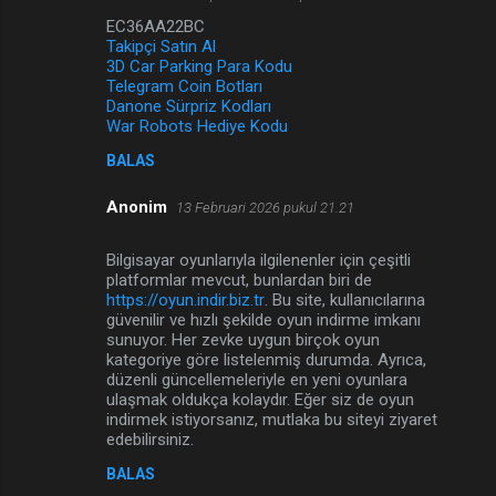
EC36AA22BC
Takipçi Satın Al
3D Car Parking Para Kodu
Telegram Coin Botları
Danone Sürpriz Kodları
War Robots Hediye Kodu
BALAS
Anonim
13 Februari 2026 pukul 21.21
Bilgisayar oyunlarıyla ilgilenenler için çeşitli
platformlar mevcut, bunlardan biri de
https://oyun.indir.biz.tr
. Bu site, kullanıcılarına
güvenilir ve hızlı şekilde oyun indirme imkanı
sunuyor. Her zevke uygun birçok oyun
kategoriye göre listelenmiş durumda. Ayrıca,
düzenli güncellemeleriyle en yeni oyunlara
ulaşmak oldukça kolaydır. Eğer siz de oyun
indirmek istiyorsanız, mutlaka bu siteyi ziyaret
edebilirsiniz.
BALAS