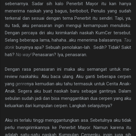
sebenarnya. Sadar sih kalo Penerbit Mayor itu kan hanya
menerima naskah yang bagus, berbobot, Penulis yang sudah
terkenal dan sesuai dengan tema Penerbit itu sendiri. Tapi, ya,
itu tadi, aku penasaran ingin menguji kemampuan menulisku.
Dengan percaya diri aku kirimkanlah naskah KumCer tersebut.
Selang beberapa lama, hahaha...aku menerima balasannya.
Tau
donk
bunyinya apa? Sebuah penolakan-lah. Sedih? Tidak! Sakit
hati?
No way!
Penasaran? Iya, penasaran.
Dengan rasa penasaran ini maka aku semangat untuk me-
review naskahku. Aku baca ulang. Aku ganti beberapa cerpen
yang
genre
nya kemudian aku tahu termasuk untuk Cerita Anak-
Anak. Segera aku buat naskah baru sebagai gantinya. Dalam
sebulan sudah jadi dan bisa menggantikan dua cerpen yang aku
keluarkan dari kumpulan cerpen. Langkah selanjutnya?
Aku ini terlalu tinggi menggantungkan asa. Sebetulnya aku tidak
perlu mengirimkannya ke Penerbit Mayor. Namun karena itu
adalah satu-satu naskah Kumpulan Cerpenku, ingin juga sih