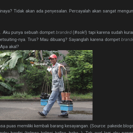
inaya? Tidak akan ada penyesalan. Percayalah akan sangat mengun
ia. Aku punya sebuah dompet
branded
(#sok!) tapi karena sudah kura
retsuiting-nya. Trus? Mau dibuang? Sayanglah karena dompet
brand
. Apa akal?
asa puas memiliki kembali barang kesayangan. (Source: pakeide.blo
 berdiri (telinga kelinci kallee...hehe...). Tak ayal lagi aku pang