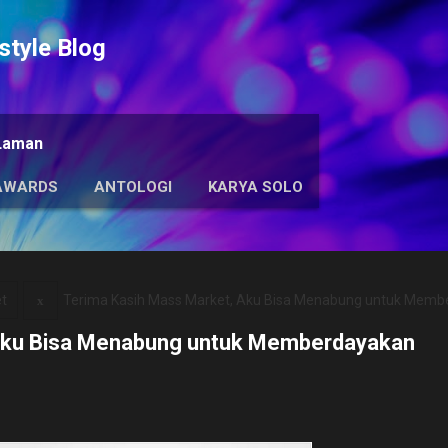
Langsung ke konten utama
tyle Blog
Laman
AWARDS
ANTOLOGI
KARYA SOLO
et
Terima Kasih Mass Market, Aku Bisa Menabung untuk Memb
Aku Bisa Menabung untuk Memberdayakan