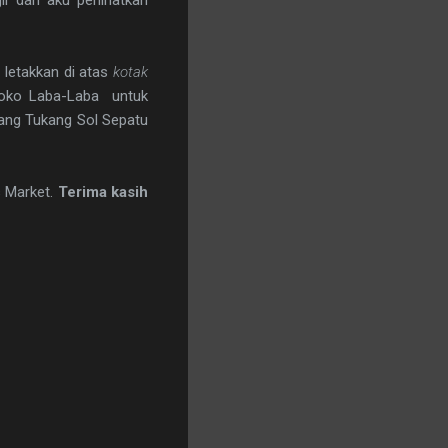
 letakkan di atas
kotak
 Toko Laba-Laba untuk
bang Tukang Sol Sepatu
s Market.
Terima kasih