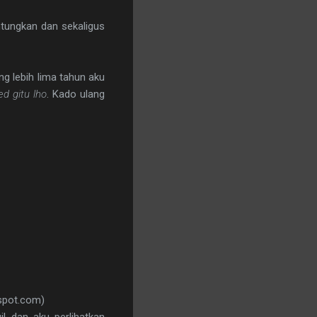
tungkan dan sekaligus
ng lebih lima tahun aku
ed gitu lho
. Kado ulang
gspot.com)
gil dan aku perlihatkan