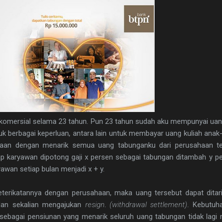
-komersial selama 23 tahun. Pun 23 tahun sudah aku mempunyai ua
berbagai keperluan, antara lain untuk membayar uang kuliah anak-a
ahaan dengan menarik semua uang tabunganku dari perusahaan ter
ap karyawan dipotong gaji x persen sebagai tabungan ditambah y 
yawan setiap bulan menjadi x + y.
terikatannya dengan perusahaan, maka uang tersebut dapat ditari
 dan sekalian mengajukan
resign
.
(withdrawal settlement)
. Kebutuh
sebagai pensiunan yang menarik seluruh uang tabungan tidak lagi