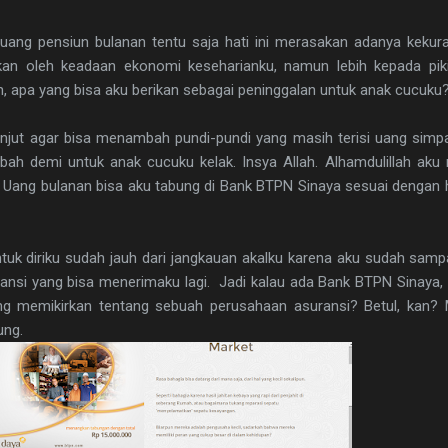
i uang pensiun bulanan tentu saja hati ini merasakan adanya keku
lkan oleh keadaan ekonomi keseharianku, namun lebih kepada pik
, apa yang bisa aku berikan sebagai peninggalan untuk anak cucuku
njut agar bisa menambah pundi-pundi yang masih terisi uang simpa
bah demi untuk anak cucuku kelak. Insya Allah. Alhamdulillah ak
 Uang bulanan bisa aku tabung di Bank BTPN Sinaya sesuai dengan h
uk diriku sudah jauh dari jangkauan akalku karena aku sudah samp
uransi yang bisa menerimaku lagi. Jadi kalau ada Bank BTPN Sinaya
ng memikirkan tentang sebuah perusahaan asuransi? Betul, kan?
ung.