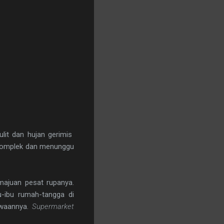
ulit dan hujan gerimis
 komplek dan menunggu
majuan pesat rupanya.
-ibu rumah-tangga di
awaannya.
Supermarket