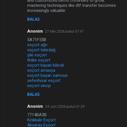
and customized items continues to grow,
mastering techniques like dtf transfer becomes
increasingly valuable.
BALAS
Anonim
27 Mei 2026 pukul 07.47
5A71F55B
esçort ağrı
esçort tekirdağ
şile esçort
finike esçort
esçort bayan bilecik
esçort amasya
esçort bayan samsun
seferihisar esçort
esçort sinop
BALAS
Anonim
24 Juni 2026 pukul 01.29
7714BA3B
Kırıkkale Esçort
Aksaray Esçort