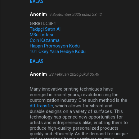
BALAS
Anonim
9 September 2025 pukul 23.42
5BB81DC3F1
Takipçi Satın Al
M3u Listesi
Coin Kazanma
Happn Promosyon Kodu
101 Okey Yalla Hediye Kodu
BALAS
Anonim
23 Februari 2026 pukul 05.49
Many innovative printing techniques have
emerged in recent years, revolutionizing the
customization industry. One such method is the
dtf transfer
, which allows for vibrant and
durable designs on a variety of surfaces. This
technology has opened new opportunities for
artists and entrepreneurs alike, enabling them to
produce high-quality, personalized products
quickly and efficiently. As the demand for unique