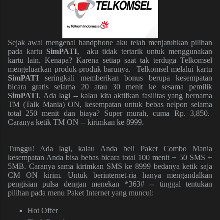
Sejak awal mengenal handphone aku telah menjatuhkan
pilihan
pada kartu
SimPATI
, aku tidak tertarik untuk menggunakan
kartu lain. Kenapa? Karena setiap sa
at tak te
rduga
Telkomsel
mengeluarkan produk-produk barunya.
T
elkomsel melalui kartu
SimPATI
seringkali memberikan bonus berupa kesemp
a
tan
bicara gratis selama 20 atau 30 menit ke sesama pemilik
SimPATI
.
Ada lagi -- kalau kita aktifkan f
asilitas yang bernama
TM (Talk Mania) ON, kesempatan untuk
bebas
nelpon se
lama
total
250 menit dan biaya?
Super murah, cuma Rp. 3
,850
.
Caranya ketik TM ON
-- kirimkan ke 8999.
Tunggu
! Ada lagi, kal
au Anda beli Paket
Combo Mania
kesempatan Anda bisa bebas bica
ra total
100 menit + 50 SMS +
5MB
. Carany
a
sama
kirimkan
SMS ke 8999
bedanya
ketik
saja
CM ON kirim. Untuk
berinternet-ria hanya mengandalkan
pengisian pulsa
dengan
menekan *363# -- ting
gal tentukan
pilihan pada
menu Paket Internet yang muncul:
Hot Offer