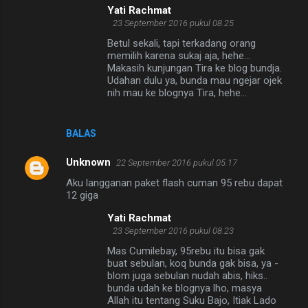
Yati Rachmat
23 September 2016 pukul 08.25
Betul sekali, tapi terkadang orang
memilih karena sukaj aja, hehe...
Makasih kunjungan Tira ke blog bundja.
Udahan dulu ya, bunda mau ngejar ojek
nih mau ke blognya Tira, hehe...
BALAS
Unknown
22 September 2016 pukul 05.17
Aku langganan paket flash cuman 95 rebu dapat
12 giga
Yati Rachmat
23 September 2016 pukul 08.23
Mas Cumilebay, 95rebu itu bisa gak
buat sebulan, koq bunda gak bisa, ya -
blom juga sebulan nudah abis, hiks..
bunda udah ke blognya lho, masya
Allah itu tentang Suku Bajo, Itiak Lado