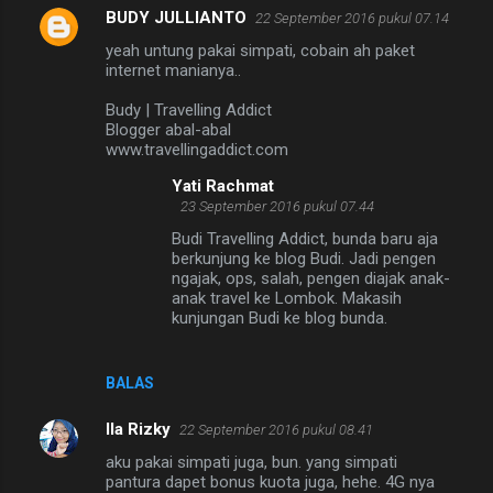
BUDY JULLIANTO
22 September 2016 pukul 07.14
yeah untung pakai simpati, cobain ah paket
internet manianya..
Budy | Travelling Addict
Blogger abal-abal
www.travellingaddict.com
Yati Rachmat
23 September 2016 pukul 07.44
Budi Travelling Addict, bunda baru aja
berkunjung ke blog Budi. Jadi pengen
ngajak, ops, salah, pengen diajak anak-
anak travel ke Lombok. Makasih
kunjungan Budi ke blog bunda.
BALAS
Ila Rizky
22 September 2016 pukul 08.41
aku pakai simpati juga, bun. yang simpati
pantura dapet bonus kuota juga, hehe. 4G nya