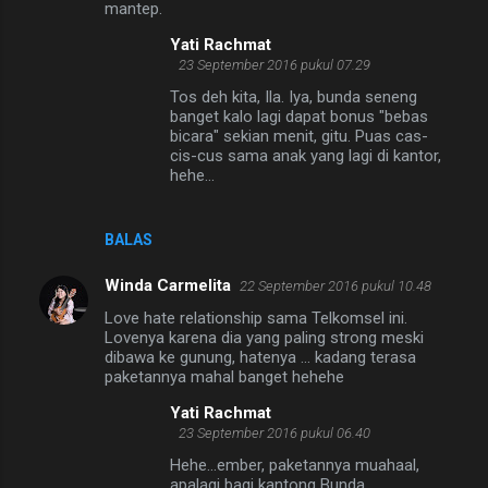
mantep.
Yati Rachmat
23 September 2016 pukul 07.29
Tos deh kita, Ila. Iya, bunda seneng
banget kalo lagi dapat bonus "bebas
bicara" sekian menit, gitu. Puas cas-
cis-cus sama anak yang lagi di kantor,
hehe...
BALAS
Winda Carmelita
22 September 2016 pukul 10.48
Love hate relationship sama Telkomsel ini.
Lovenya karena dia yang paling strong meski
dibawa ke gunung, hatenya ... kadang terasa
paketannya mahal banget hehehe
Yati Rachmat
23 September 2016 pukul 06.40
Hehe...ember, paketannya muahaal,
apalagi bagi kantong Bunda.