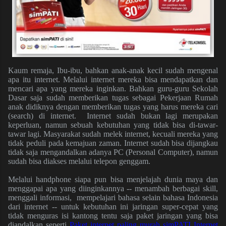
Kaum remaja, Ibu-ibu, bahkan anak-anak kecil sudah mengenal
apa itu internet. Melalui internet mereka bisa mendapatkan dan
mencari apa yang mereka inginkan. Bahkan guru-guru
S
ekolah
Dasar saja sudah memberikan tugas sebagai Pekerjaan Rumah
anak didiknya dengan memberikan tugas yang harus mereka cari
(search) di internet. Internet sudah bukan lagi merupakan
keperluan, namun sebuah kebutuhan yang tidak bisa di-tawar-
tawar lagi. Masyarakat sudah melek internet, kecuali mereka yang
tidak peduli pada kemajuan zaman. Internet sudah bisa dijangkau
tidak saja mengandalkan adanya PC (Personal Computer), namun
sudah bisa diakses melalui telepon genggam.
Melalui handphone siapa pun bisa menjelajah dunia maya dan
menggapai apa yang diinginkannya -- menambah berbagai skill,
menggali informasi, mempelajari bahasa selain bahasa Indonesia
dari internet -- untuk kebutuhan ini jaringan super-cepat yang
tidak menguras isi kantong tentu saja paket jaringan yang bisa
diandalkan seperti
Paket internet paling murah simPATI Internet