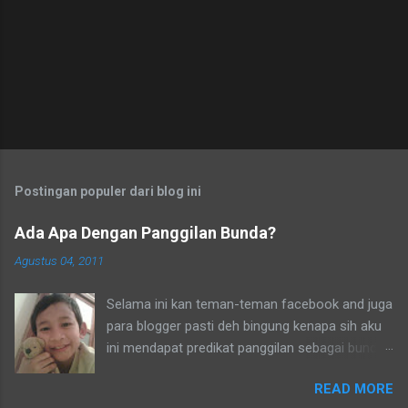
o
m
e
n
t
a
r
Postingan populer dari blog ini
Ada Apa Dengan Panggilan Bunda?
Agustus 04, 2011
Selama ini kan teman-teman facebook and juga
para blogger pasti deh bingung kenapa sih aku
ini mendapat predikat panggilan sebagai bunda.
Secara umum dalam bahasa Indonesia yang
READ MORE
baku bunda kan artinya ibu. Lho? Koq? Aku