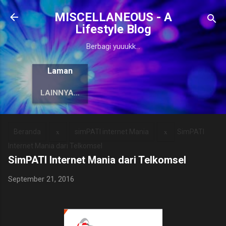
Langsung ke konten utama
MISCELLANEOUS - A
Lifestyle Blog
Berbagi yuuukk...
Laman
LAINNYA…
Beranda
simPATI internet Mania
SimPATI
Internet Mania dari Telkomsel
SimPATI Internet Mania dari Telkomsel
September 21, 2016