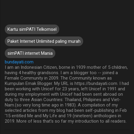
Kartu simPATI Telkomsel
Paket Internet Unlimited paling murah
simPATI internet Mania
bundayati.com
I am an Indonesian Citizen, borne in 1939 mother of 5 children,
having 4 healthy grandsons. I am a blogger too -- joined a
Female Community in 2009. The Community known as
Kumpulan Emak Blogger. My URL is https://bundayati.com. I had
been working with Unicef for 23 years, left Unicef in 1991 and
during my employment with Unicef had been sent abroad on
duty to three Asian Countries: Thailand, Philipines and Viet-
Nam.(so very long time ago in 1983). A compilation of my
selected articles from my blog had been self-publishing in Feb
'15 entitled Me and My Life and 19 (nineteen) anthologies in
2019. More of less that's so far my introduction to all readers.