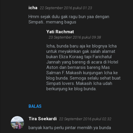
icha
22 September 2016 pukul 01.23
K
Hmm sejak dulu gak ragu bun yaa dengan
o
Simpati.. memang bagus
m
Yati Rachmat
e
23 September 2016 pukul 09.38
n
Icha, bunda baru aja ke blognya Icha
untuk meyakinkan gak salah alamat
t
bukan Eliza Koraag tapi Farichatul
a
Jannah yang bareng di acara di Hotel
Aston dan bernarsis bareng Mas
r
Salman F. Makasih kunjungan Icha ke
blog bunda. Semoga selalu sehat buat
Simpati lovers. Makasih Icha udah
berkunjung ke blog bunda.
BALAS
Tira Soekardi
22 September 2016 pukul 02.32
banyak kartu perlu pintar memilih ya bunda