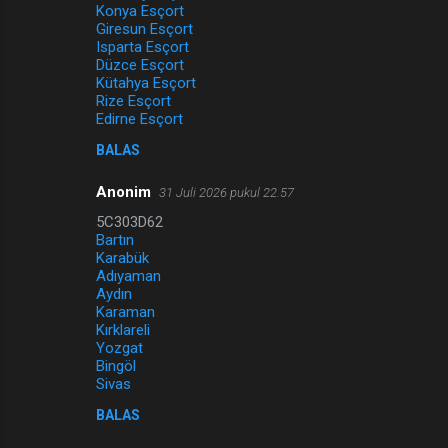
Konya Esçort
Giresun Esçort
Isparta Esçort
Düzce Esçort
Kütahya Esçort
Rize Esçort
Edirne Esçort
BALAS
Anonim
31 Juli 2026 pukul 22.57
5C303D62
Bartın
Karabük
Adıyaman
Aydın
Karaman
Kırklareli
Yozgat
Bingöl
Sivas
BALAS