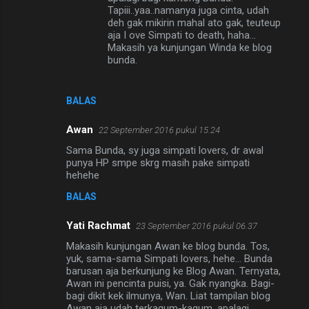
Tapiii..yaa..namanya juga cinta, udah
deh gak mikirin mahal ato gak, teuteup
aja I ove Simpati to death, haha...
Makasih ya kunjungan Winda ke blog
bunda.
BALAS
Awan
22 September 2016 pukul 15.24
Sama Bunda, sy juga simpati lovers, dr awal
punya HP smpe skrg masih pake simpati
hehehe
BALAS
Yati Rachmat
23 September 2016 pukul 06.37
Makasih kunjungan Awan ke blog bunda. Tos,
yuk, sama-sama Simpati lovers, hehe... Bunda
barusan aja berkunjung ke Blog Awan. Ternyata,
Awan ini pencinta puisi, ya. Gak nyangka. Bagi-
bagi dikit kek ilmunya, Wan. Liat tampilan blog
Awan aja udah terkagum-kagum, apalagi