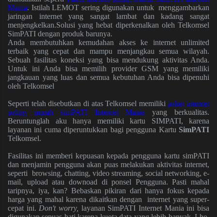
Mania
. Istilah LEMOT sering digunakan untuk menggambarkan
jaringan internet yang sangat lambat dan kadang sangat
menjengkelkan.Solusi yang hebat diperkenalkan oleh Telkomsel
Sim
PATI dengan produk barunya.
Anda membutuhkan kemudahan akses ke internet unlimited
terbaik yang cepat dan mampu menjangkau semua wilayah.
Sebuah fasilitas koneksi yang bisa mendukung aktivitas Anda.
Untuk ini Anda bisa memilih provider GSM yang memiliki
jangkauan yang luas dan semua kebutuhan Anda bisa dipenuhi
oleh Telkomsel
Seperti telah disebutkan di atas Telkomsel memiliki
paket internet
paling murah simPATI Internet Mania
yang berkualitas.
Beruntunglah aku hanya memiliki kartu SIMPATI, karena
layanan ini cuma diperuntukkan bagi pengguna Kartu
SimPATI
Telkomsel.
Fasilitas ini memberi kepuasan kepada pengguna kartu simPATI
dan menjamin pengguna akan puas melakukan aktivitas internet,
seperti browsing, chatting, video streaming, social networking, e-
mail, upload atau downoad di ponsel Pengguna. Pasti mahal
taripnya, iya, kan? Bebaskan pikiran dari hanya fokus kepada
harga yang mahal
karena
dikaitkan dengan internet yang super-
cepat ini.
Don't worry,
layanan SimPATI Internet Mania ini bisa
digunakan sepuas hati karena kuota data yang lebih banyak. Lho,