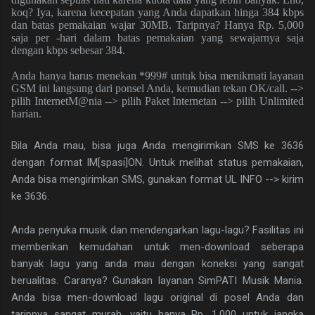
koq? Iya, karena kecepatan yang Anda dapatkan hinga 384 kbps
dan batas pemakaian wajar 30MB. Taripnya? Hanya Rp. 5,000
saja per -hari dalam batas pemakaian yang sewajarnya saja
dengan kbps sebesar 384.
Anda hanya harus menekan *999# untuk bisa menikmati layanan
GSM ini langsung dari ponsel Anda, kemudian tekan OK/call. --
>
pilih InternetM@nia --
>
pilih Paket Internetan --
>
pilih Unlimited
harian.
Bila Anda mau, bisa juga Anda mengirimkan SMS ke 3636
dengan format IM[spasi]ON. Untuk melihat status pemakaian,
Anda bisa mengirimkan SMS, gunakan format UL INFO --> kirim
ke 3636.
Anda penyuka musik dan mendengarkan lagu-lagu? Fasilitas ini
memberikan kemudahan untuk men-download seberapa
banyak lagu yang anda mau dengan koneksi yang sangat
berualitas. Caranya? Gunakan layanan SimPATI Musik Mania.
Anda bisa men-download lagu original di posel Anda dan
taripnya sangat murah, yaitu hanya Rp. 1,000 untuk jangka