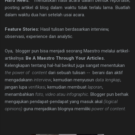
Hard News:
menuliskan hasil acara dalam bentuk reportase,
posting artikel di blog dalam waktu tidak terlalu lama. Buatlah
dalam waktu dua hari setelah usai acara.
Feature Stories:
Hasil tulisan berdasarkan interview,
observasi, experience dan analytic.
Oya,
blogger
pun bisa menjadi seorang Maestro melalui artikel-
artikelnya:
Be A Maestro Through Your Articles.
Kelengkapan tentang hal-hal berikut juga sangat menentukan
the power of content
dari sebuah tulisan -- berani dan aktif
mengadakann
interview
, kemudian menyusun
data lengkap
,
jangan lupa
verifikasi
, kemudian membuat
laporan
,
menambahkan
foto, video atau infographic
. Blogger pun berhak
mengajukan pendapat-pendapat yang masuk akal
(logical
opinions)
guna menjadikan blognya memiliki
power of content.