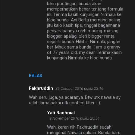
bikin postingan, bunda akan
memperhatikan benar tentang formula
ini. Terima kasih kunjungan Nirmala ke
blog bunda. Ani Berta memang paling
jitu kalo kasih tips, tinggal bagaimana
penyerapannya oleh masing-masing
blogger, apalagi oleh blogger renta
seperti bunda. Hihihii...Nirmala, jangan
ber-Mbak sama bunda. I am a granny
of 77 years old, my dear. Terima kasih
kunjungan Nirmala ke blog bunda.
BALAS
Fakhruddin
31 Oktober 2016 pukul 23.16
Wah seru juga, ya acaranya. Btw utk nawala sy
udah lama pakai utk content filter :-)
Yati Rachmat
9 November 2016 pukul 20.54
Wah, keren nih Fakhruddin sudah
mengenal Nawala duluan. Bunda baru