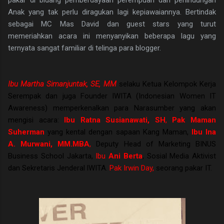
Anak yang tak perlu diragukan lagi kepiawaiannya. Bertindak
sebagai MC Mas David dan guest stars yang turut
memeriahkan acara ini menyanyikan beberapa lagu yang
ternyata sangat familiar di telinga para blogger.
Ibu Martha Simanjuntak, SE, MM
selaku Ketua Kelompok Kerja
Serempak dan juga Founder IWITA (Indonesian Women IT
Awareness) memperkenalkan para Narasumber yang akan
mengisi acara:
Ibu Ratna Susianawati, SH
,
Pak Maman
Suherman
yang kental dengan sapaan Kang Maman,
Ibu Ina
A. Murwani, MM.MBA
,
Deputy Head of Marketing BINUS
Business School Jakarta,
Ibu
Ani Berta
, Sosial Media Aktivist
dan Sekretaris Jenderal lWITA.
Pak Irwin Day,
seorang pakar IT.