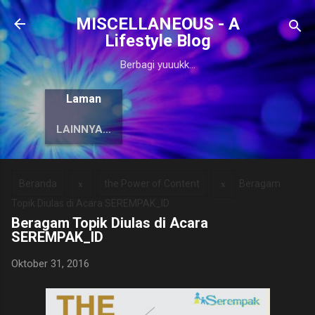
Langsung ke konten utama
MISCELLANEOUS - A
Lifestyle Blog
Berbagi yuuukk...
Laman
LAINNYA…
Beranda
the Power of Content
Beragam
Topik Diulas di Acara SEREMPAK_ID
Beragam Topik Diulas di Acara
SEREMPAK_ID
Oktober 31, 2016