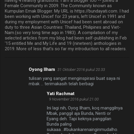
having 4 healthy grandsons. I am a blogger too -- joined a
Female Community in 2009. The Community known as
Kumpulan Emak Blogger. My URL is https://bundayati.com. I had
been working with Unicef for 23 years, left Unicef in 1991 and
during my employment with Unicef had been sent abroad on
duty to three Asian Countries: Thailand, Philipines and Viet-
Nam.(so very long time ago in 1983). A compilation of my
selected articles from my blog had been self-publishing in Feb
'15 entitled Me and My Life and 19 (nineteen) anthologies in
2019. More of less that's so far my introduction to all readers.
Oyong Ilham
31 Oktober 2016 pukul 20.33
K
tulisan yang sangat menginspirasi buat saya ni
o
mbak ... terimakasih telah berbagi
m
Yati Rachmat
e
9 November 2016 pukul 21.00
n
Ini lagi nih, Oyog Ilham, koq manggilnya
Mbak, panggil aja Bunda, Nenti or
t
Eyang deh. Tapi keknya panggilan
a
Bunda paling
sukaaa...#bukankarenainginmudalho.
r