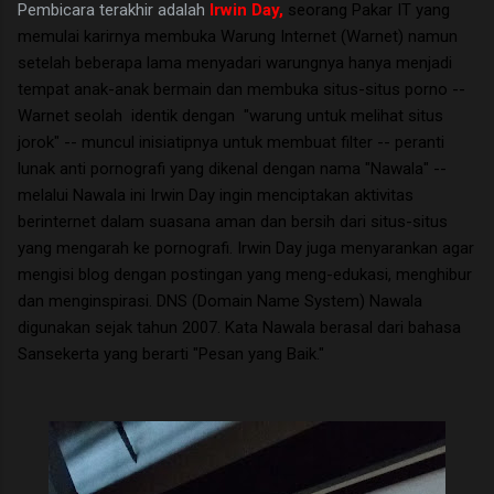
Pembicara terakhir adalah
Irwin Day,
seorang Pakar IT yang
memulai karirnya membuka Warung Internet (Warnet) namun
setelah beberapa lama menyadari warungnya hanya menjadi
tempat anak-anak bermain dan membuka situs-situs porno --
Warnet seolah identik dengan "warung untuk melihat situs
jorok" -- muncul inisiatipnya untuk membuat filter -- peranti
lunak anti pornografi yang dikenal dengan nama "Nawala" --
melalui Nawala ini Irwin Day ingin menciptakan aktivitas
berinternet dalam suasana aman dan bersih dari situs-situs
yang mengarah ke pornografi. Irwin Day juga menyarankan agar
mengisi blog dengan postingan yang meng-edukasi, menghibur
dan menginspirasi. DNS (Domain Name System) Nawala
digunakan sejak tahun 2007. Kata Nawala berasal dari bahasa
Sansekerta yang berarti "Pesan yang Baik."