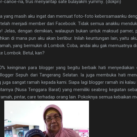
r-canoe-ria, trus menyantap sate bulayakm yummy.. (dokpri)
ta yang masih aku ingat dan memuat foto-foto kebersamaanku denga
telah menjadi member dari Facebook. Tidak semua anakku menduku
o! Jelas, dengan demikian, walaupun bukan untuk maksud pamer, p
kan di mana pun aku akan berlibur. Inilah keuntungan lain, yaitu ak
 ramah, yang bermukin di Lombok. Coba, andai aku gak memuatnya d
ke Lombok. Betul, kan?
0% keinginan para blogger yang begitu berbaik hati menyediakan d
logger Sepuh dari Tangerang Selatan. Ia juga membuka hati men
uga sangat ramah kepada kami. Siapa lagi blogger ramah ini kalau 
tarnya (Nusa Tenggara Barat) yang memiliki seabreg kegiatan sebag
 ramah, pintar, care terhadap orang lain. Pokoknya semua kebaikan 