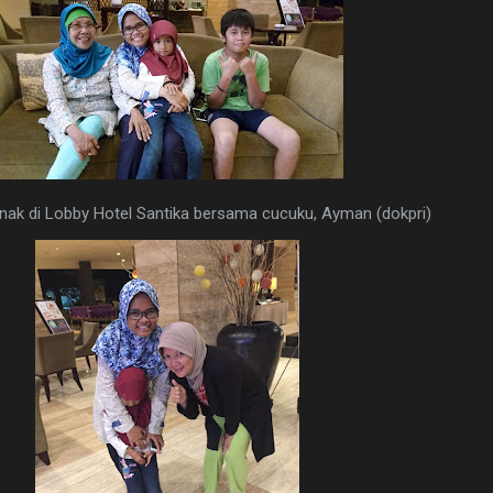
nak di Lobby Hotel Santika bersama cucuku, Ayman (dokpri)