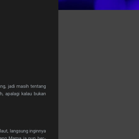
ng, jadi masih tentang
h, apalagi kalau bukan
aut, langsung inginnya
Sang Mama ia pun ber-