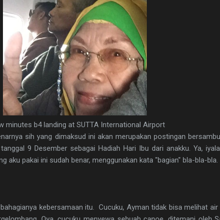
w minutes b4 landing at SUTTA International Airport
 sebenarnya sih yang dimaksud ini akan merupakan postingan bersambu
anggal 9 Desember sebagai Hadiah Hari Ibu dari anakku. Ya, iyala
ng aku pakai ini sudah benar, menggunakan kata "bagian" bla-bla-bla.
bahagianya kebersamaan itu. Cucuku, Ayman tidak bisa melihat air l
bergelombang. Oya, cucuku menyewa sebuah canoe, ditemani oleh 