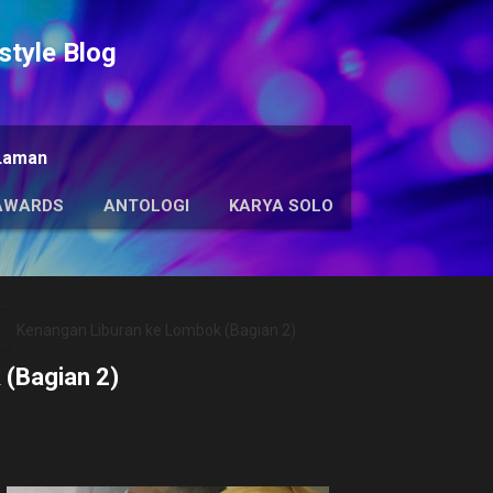
Langsung ke konten utama
tyle Blog
Laman
AWARDS
ANTOLOGI
KARYA SOLO
Kenangan Liburan ke Lombok (Bagian 2)
(Bagian 2)