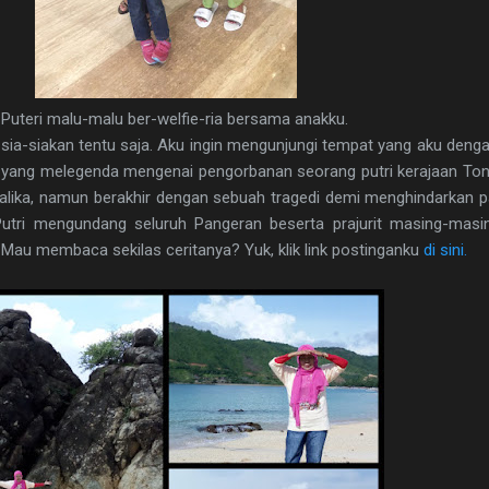
 Puteri malu-malu ber-welfie-ria bersama anakku.
sia-siakan tentu saja. Aku ingin mengunjungi tempat yang aku dengar
 yang melegenda mengenai pengorbanan seorang putri kerajaan Tonj
lika, namun berakhir dengan sebuah tragedi demi menghindarkan pa
utri mengundang seluruh Pangeran beserta prajurit masing-masing
. Mau membaca sekilas ceritanya? Yuk, klik link postinganku
di sini.