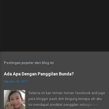
g
K
o
m
e
n
t
a
r
Postingan populer dari blog ini
Ada Apa Dengan Panggilan Bunda?
Agustus 04, 2011
Selama ini kan teman-teman facebook and juga
para blogger pasti deh bingung kenapa sih aku
ini mendapat predikat panggilan sebagai bunda.