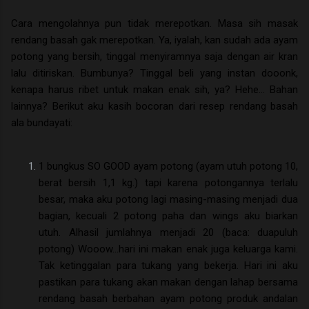
Cara mengolahnya pun tidak merepotkan. Masa sih masak
rendang basah gak merepotkan. Ya, iyalah, kan sudah ada ayam
potong yang bersih, tinggal menyiramnya saja dengan air kran
lalu ditiriskan. Bumbunya? Tinggal beli yang instan dooonk,
kenapa harus ribet untuk makan enak sih, ya? Hehe... Bahan
lainnya? Berikut aku kasih bocoran dari resep rendang basah
ala bundayati:
1 bungkus SO GOOD ayam potong (ayam utuh potong 10,
berat bersih 1,1 kg.) tapi karena potongannya terlalu
besar, maka aku potong lagi masing-masing menjadi dua
bagian, kecuali 2 potong paha dan wings aku biarkan
utuh. Alhasil jumlahnya menjadi 20 (baca: duapuluh
potong) Wooow...hari ini makan enak juga keluarga kami.
Tak ketinggalan para tukang yang bekerja.
Hari ini aku
pastikan para tukang akan makan dengan lahap bersama
rendang basah berbahan ayam potong produk andalan