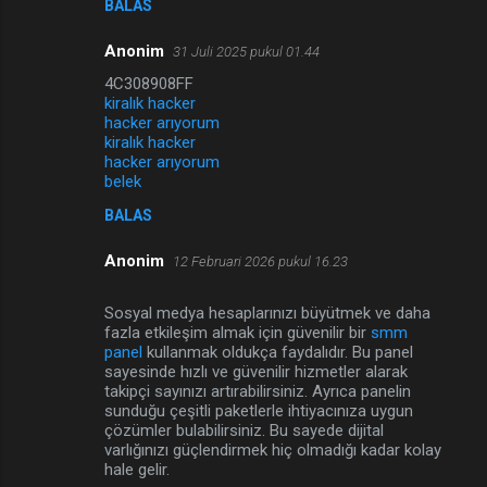
BALAS
Anonim
31 Juli 2025 pukul 01.44
4C308908FF
kiralık hacker
hacker arıyorum
kiralık hacker
hacker arıyorum
belek
BALAS
Anonim
12 Februari 2026 pukul 16.23
Sosyal medya hesaplarınızı büyütmek ve daha
fazla etkileşim almak için güvenilir bir
smm
panel
kullanmak oldukça faydalıdır. Bu panel
sayesinde hızlı ve güvenilir hizmetler alarak
takipçi sayınızı artırabilirsiniz. Ayrıca panelin
sunduğu çeşitli paketlerle ihtiyacınıza uygun
çözümler bulabilirsiniz. Bu sayede dijital
varlığınızı güçlendirmek hiç olmadığı kadar kolay
hale gelir.