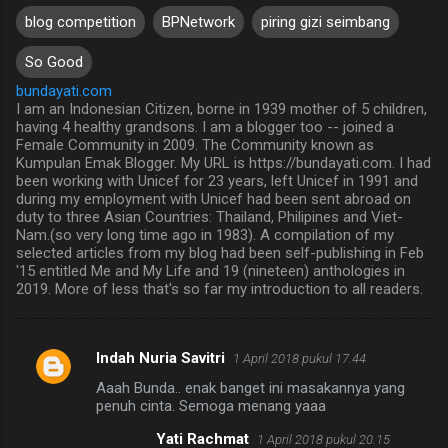
blog competition
BPNetwork
piring gizi seimbang
So Good
bundayati.com
I am an Indonesian Citizen, borne in 1939 mother of 5 children,
having 4 healthy grandsons. I am a blogger too -- joined a
Female Community in 2009. The Community known as
Kumpulan Emak Blogger. My URL is https://bundayati.com. I had
been working with Unicef for 23 years, left Unicef in 1991 and
during my employment with Unicef had been sent abroad on
duty to three Asian Countries: Thailand, Philipines and Viet-
Nam.(so very long time ago in 1983). A compilation of my
selected articles from my blog had been self-publishing in Feb
'15 entitled Me and My Life and 19 (nineteen) anthologies in
2019. More of less that's so far my introduction to all readers.
Indah Nuria Savitri
1 April 2018 pukul 17.44
K
Aaah Bunda.. enak banget ini masakannya yang
o
penuh cinta. Semoga menang yaaa
m
Yati Rachmat
1 April 2018 pukul 20.15