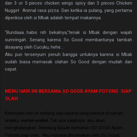
dan 3 or 5 pieces chicken wings spicy dan 3 pieces Chicken
Nugget Animal rasa pizza. Dan ketika ia pulang, yang pertama
diperiksa oleh si Mbak adalah tempat makannya.
"Bundaaa...habis nih bekalnya,"teriak si Mbak dengan wajah
sumringah. Senang karena So Good membantunya tambah
disayang oleh Cucuku, hehe...
Aku pun tersenyum penuh bangga untuknya karena si Mbak
sudah biasa memasak olahan So Good dengan mudah dan
cepat.
MENU HARI INI BERSAMA SO GOOD AYAM POTONG SIAP
OLAH
Kebetulan hari ini sedang ada tukang yang bekerja di rumah
anakku.
curhat sedikit.
Tak ada salahnya aku akan
menghidangkan Rendang Basah berbahan SO GOOD Ayam
Potong siap olah. Aku merasa dimanjakan oleh So Good,