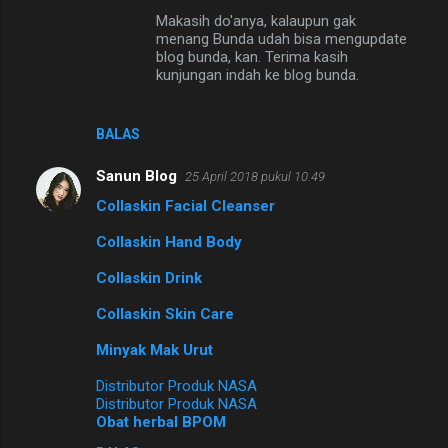
e
Makasih do'anya, kalaupun gak
n
menang Bunda udah bisa mengupdate
blog bunda, kan. Terima kasih
t
kunjungan indah ke blog bunda.
a
r
BALAS
Sanun Blog
25 April 2018 pukul 10.49
Collaskin Facial Cleanser
Collaskin Hand Body
Collaskin Drink
Collaskin Skin Care
Minyak Mak Urut
Distributor Produk NASA
Distributor Produk NASA
Obat herbal BPOM