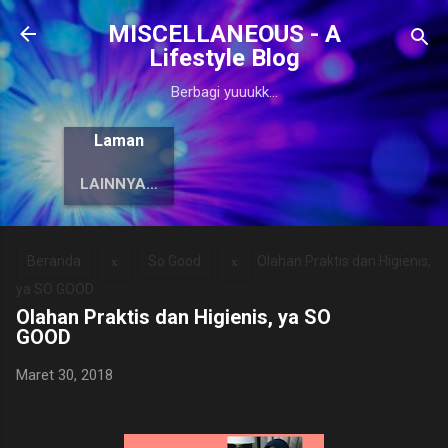
Langsung ke konten utama
MISCELLANEOUS - A
Lifestyle Blog
Berbagi yuuukk...
Laman
LAINNYA…
Beranda
So Good
Olahan Praktis dan Higienis,
ya SO GOOD
Olahan Praktis dan Higienis, ya SO
GOOD
Maret 30, 2018