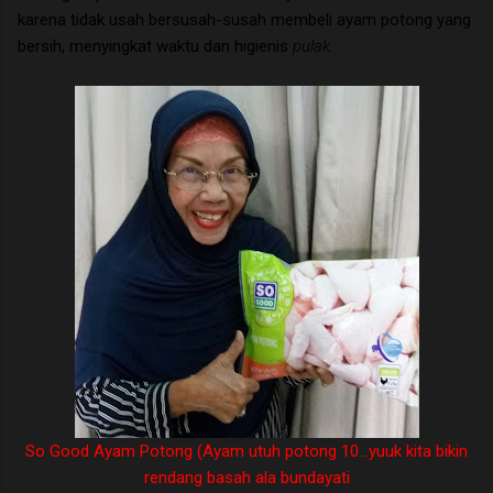
karena tidak usah bersusah-susah membeli ayam potong yang
bersih, menyingkat waktu dan higienis
pulak.
So Good Ayam Potong (Ayam utuh potong 10...yuuk kita bikin
rendang basah ala bundayati