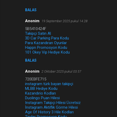
BALAS
Anonim
19 September 2025 pukul 14.28
5B5410424F
Takipçi Satın Al
3D Car Parking Para Kodu
Para Kazandıran Oyunlar
Happn Promosyon Kodu
101 Okey Vip Hediye Kodu
BALAS
Anonim
2 Oktober 2025 pukul 03.57
720EBFE715
instagram türk bayan takipçi
MLBB Hediye Kodu
Kazandırio Kodları
Duolingo Puan Hilesi
Instagram Takipçi Hilesi Ücretsiz
İnstagram Aktiflik Görme Hilesi
Age Of History 3 Hile Kodları
Tinder Promosyon Kodu