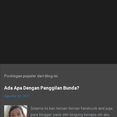
i
n
g
K
o
m
e
n
t
a
r
Postingan populer dari blog ini
Ada Apa Dengan Panggilan Bunda?
Agustus 04, 2011
Selama ini kan teman-teman facebook and juga
para blogger pasti deh bingung kenapa sih aku