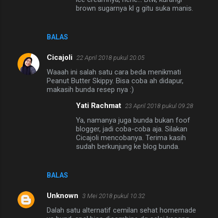
brown sugarnya kl g gitu suka manis.
r
BALAS
Cicajoli
22 April 2018 pukul 20.05
Waaah ini salah satu cara beda menikmati
Peanut Butter Skippy. Bisa coba ah didapur,
makasih bunda resep nya :)
Yati Rachmat
23 April 2018 pukul 09.28
Ya, namanya juga bunda bukan foof
blogger, jadi coba-coba aja. Silakan
Cicajoli mencobanya. Terima kasih
sudah berkunjung ke blog bunda.
BALAS
Unknown
3 Mei 2018 pukul 10.32
Dalah satu alternatif cemilan sehat homemade