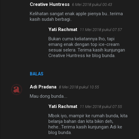
Creative Huntress
6 Mei 2018 pukul 00.43
Kelihatan sangat enak apple pienya bu...terima
kasih sudah berbagi..
Yati Rachmat
11 Mei 2018 pukul 07.57
Bukan cuma keliatannya lho, tapi
emang enak dengan top ice-cream
sesuai selera. Terima kasih kunjungan
Creative Huntress ke blog bunda.
BALAS
Adi Pradana
8 Mei 2018 pukul 10.55
Mau dong bunda....
Yati Rachmat
11 Mei 2018 pukul 07.55
Mbok iyo, mampir ke rumah bunda, kita
belanja bahan dan kita bikin deh,
hehe...Terima kasih kunjungan Adi ke
blog bunda.