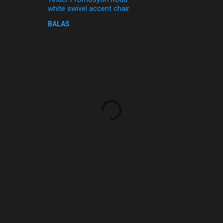
white swivel accent chair
BALAS
P
o
s
t