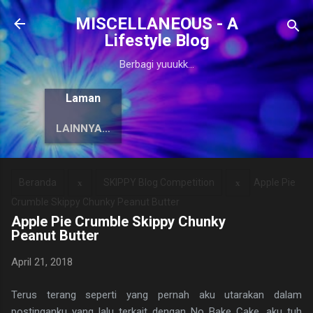
Langsung ke konten utama
MISCELLANEOUS - A
Lifestyle Blog
Berbagi yuuukk...
Laman
LAINNYA…
Beranda
SKIPPY Blog Competition
Apple Pie
Crumble Skippy Chunky Peanut Butter
Apple Pie Crumble Skippy Chunky
Peanut Butter
April 21, 2018
Terus terang seperti yang pernah aku utarakan dalam
postinganku yang lalu terkait dengan No Bake Cake, aku tuh