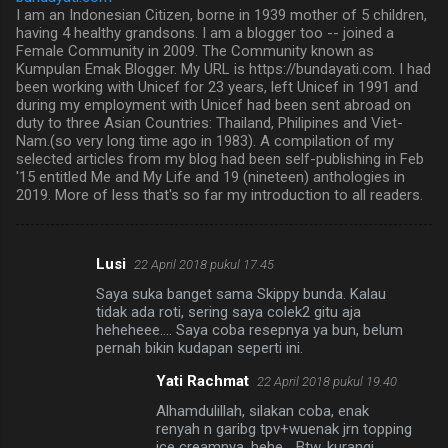
I am an Indonesian Citizen, borne in 1939 mother of 5 children,
having 4 healthy grandsons. I am a blogger too -- joined a
Female Community in 2009. The Community known as
Kumpulan Emak Blogger. My URL is https://bundayati.com. I had
been working with Unicef for 23 years, left Unicef in 1991 and
during my employment with Unicef had been sent abroad on
duty to three Asian Countries: Thailand, Philipines and Viet-
Nam.(so very long time ago in 1983). A compilation of my
selected articles from my blog had been self-publishing in Feb
'15 entitled Me and My Life and 19 (nineteen) anthologies in
2019. More of less that's so far my introduction to all readers.
Lusi
22 April 2018 pukul 17.45
K
Saya suka banget sama Skippy bunda. Kalau
o
tidak ada roti, sering saya colek2 gitu aja
m
heheheee.... Saya coba resepnya ya bun, belum
pernah bikin kudapan seperti ini.
e
Yati Rachmat
22 April 2018 pukul 19.40
n
Alhamdulillah, silakan coba, enak
t
renyah n garibg tpv+wuenak jrn topping
a
ice creamnya, hehe... Btw, kurangi