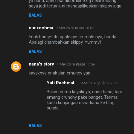
ya bund, apel bisa dicombine dg selai kacang.
saya jadi tertarik ni mengaplikasikan skippy juga.
BALAS
nur rochma
3 Mei 2018 pukul 16.03
Enak banget itu apple pie crumble nya, bunda.
Apalagi ditambahkan skippy. Yummy!
BALAS
nana's story
4 Mei 2018 pukul 17.36
kayaknya enak dan crhuncy yaa
Yati Rachmat
11 Mei 2018 pukul 07.58
Bukan cuma kayaknya, nana tiana, tapi
emang crunchy pake banget. Terima
kasih kunjungan nana tiana ke blog
bunda.
BALAS