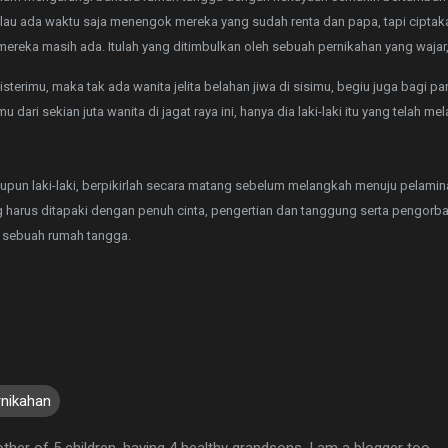
alau ada waktu saja menengok mereka yang sudah renta dan papa, tapi ciptak
mereka masih ada. Itulah yang ditimbulkan oleh sebuah pernikahan yang wajar
isterimu, maka tak ada wanita jelita belahan jiwa di sisimu, begiu juga bagi pa
u dari sekian juta wanita di jagat raya ini, hanya dia laki-laki itu yang telah me
.
maupun laki-laki, berpikirlah secara matang sebelum melangkah menuju pelami
g harus ditapaki dengan penuh cinta, pengertian dan tanggung serta pengorb
 sebuah rumah tangga.
rnikahan
ther of 5 children, having 4 healthy grandsons. I am a blogger too -