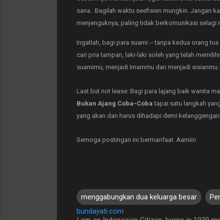
sana. Bagilah waktu seefisien mungkin. Jangan k
menjenguknya, paling tidak berkomunikasi selagi 
Ingatlah, bagi para suami -- tanpa kedua orang tua 
cari pria tampan, laki-laki soleh yang telah memilihm
suamimu, menjadi Imammu dan menjadi sisianmu
Last but not lease: Bagi para lajang baik wanita 
Bukan Ajang Coba-Coba
tapai satu langkah yan
yang akan dan harus dihadapi demi kelanggengan
Semoga postingan ini bermanfaat. Aamiin.
menggabungkan dua keluarga besar
Pe
bundayati.com
I am an Indonesian Citizen, borne in 1939 mo