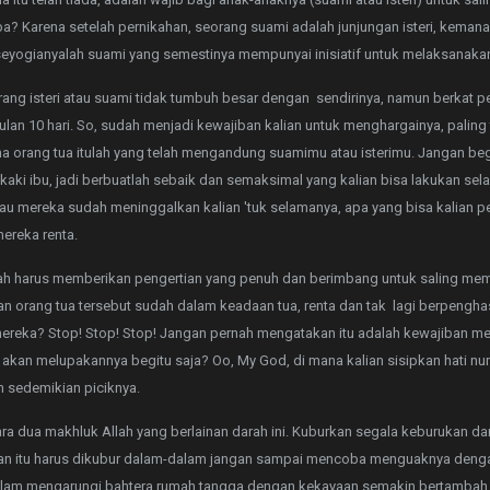
? Karena setelah pernikahan, seorang suami adalah junjungan isteri, kemana
i seyogianyalah suami yang semestinya mempunyai inisiatif untuk melaksanaka
ng isteri atau suami tidak tumbuh besar dengan sendirinya, namun berkat p
an 10 hari. So, sudah menjadi kewajiban kalian untuk menghargainya, paling 
a orang tua itulah yang telah mengandung suamimu atau isterimu. Jangan b
 kaki ibu, jadi berbuatlah sebaik dan semaksimal yang kalian bisa lakukan sel
lau mereka sudah meninggalkan kalian 'tuk selamanya, apa yang bisa kalian 
ereka renta.
alah harus memberikan pengertian yang penuh dan berimbang untuk saling mem
n orang tua tersebut sudah dalam keadaan tua, renta dan tak lagi berpengha
reka? Stop! Stop! Stop! Jangan pernah mengatakan itu adalah kewajiban me
 akan melupakannya begitu saja? Oo, My God, di mana kalian sisipkan hati nu
n sedemikian piciknya.
ara dua makhluk Allah yang berlainan darah ini. Kuburkan segala keburukan d
daan itu harus dikubur dalam-dalam jangan sampai mencoba menguaknya deng
 dalam mengarungi bahtera rumah tangga dengan kekayaan semakin bertambah -