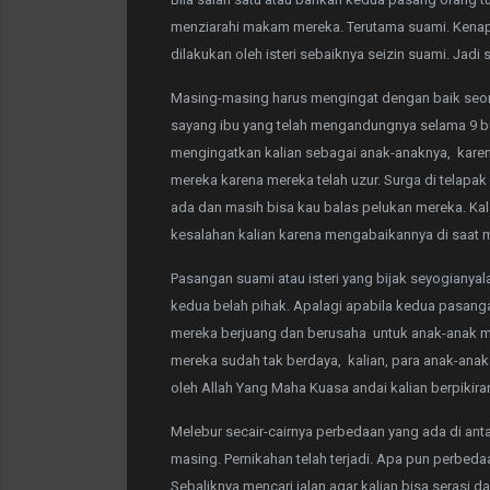
menziarahi makam mereka. Terutama suami. Kenapa
dilakukan oleh isteri sebaiknya seizin suami. Jad
Masing-masing harus mengingat dengan baik seora
sayang ibu yang telah mengandungnya selama 9 bul
mengingatkan kalian sebagai anak-anaknya, karen
mereka karena mereka telah uzur. Surga di telapak
ada dan masih bisa kau balas pelukan mereka. Ka
kesalahan kalian karena mengabaikannya di saat m
Pasangan suami atau isteri yang bijak seyogiany
kedua belah pihak. Apalagi apabila kedua pasanga
mereka berjuang dan berusaha untuk anak-anak me
mereka sudah tak berdaya, kalian, para anak-anak
oleh Allah Yang Maha Kuasa andai kalian berpikira
Melebur secair-cairnya perbedaan yang ada di ant
masing. Pernikahan telah terjadi. Apa pun perbe
Sebaliknya mencari jalan agar kalian bisa serasi