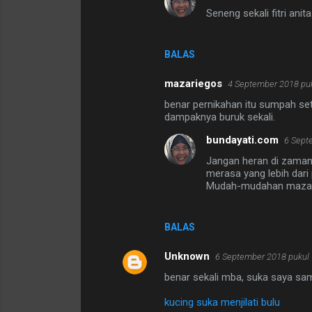
Seneng sekali fitri an
BALAS
mazariegos
4 September 2018 puk
benar pernikahan itu sumpah set
dampaknya buruk sekali.
bundayati.com
6 Sept
Jangan heran di zaman
merasa yang lebih dari
Mudah-mudahan mazarie
BALAS
Unknown
6 September 2018 pukul 
benar sekali mba, suka saya sama 
kucing suka menjilati bulu