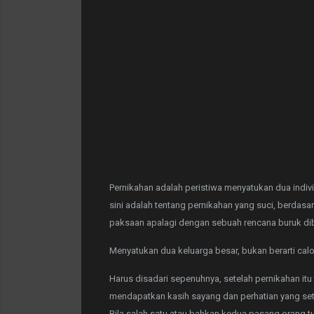
Pernikahan adalah peristiwa menyatukan dua indivi
sini adalah tentang pernikahan yang suci, berdasa
paksaan apalagi dengan sebuah rencana buruk dib
Menyatukan dua keluarga besar, bukan berarti c
Harus disadari sepenuhnya, setelah pernikahan itu
mendapatkan kasih sayang dan perhatian yang seta
Bila salah satu atau bahkan kedua pasang orang tua