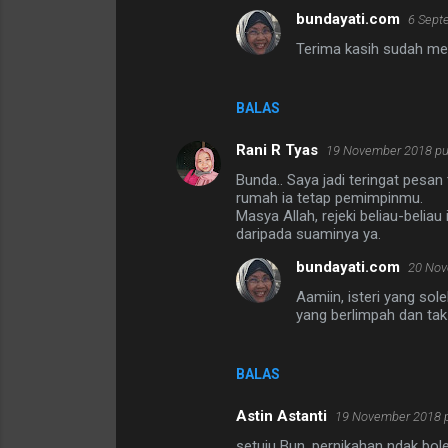
bundayati.com
6 Sept
Terima kasih sudah meny
BALAS
Rani R Tyas
19 November 2018 pu
Bunda.. Saya jadi teringat pesan 
rumah ia tetap pemimpinmu.
Masya Allah, rejeki beliau-beliau 
daripada suaminya ya.
bundayati.com
20 Nov
Aamiin, isteri yang so
yang berlimpah dan tak
BALAS
Astin Astanti
19 November 2018 p
setuju Bun, pernikahan ndak bo