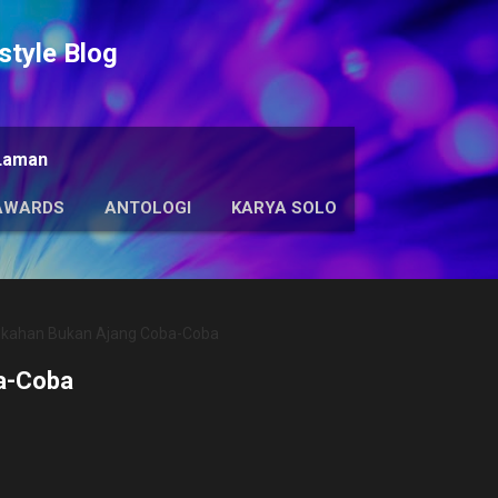
Langsung ke konten utama
tyle Blog
Laman
AWARDS
ANTOLOGI
KARYA SOLO
ikahan Bukan Ajang Coba-Coba
a-Coba