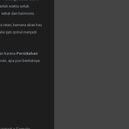
anlah waktu untuk
, sehat dan harmonis.
ra isteri, kemana akan kau
lalui ijab qobul menjadi
nan karena
Pernikahan
anan, apa pun bentuknya
- joined a Female