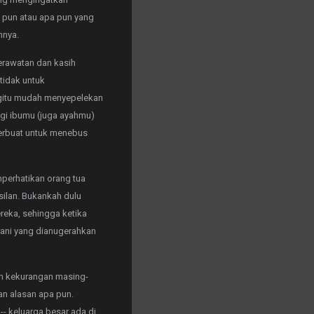
 pun atau apa pun yang
nnya.
erawatan dan kasih
tidak untuk
egitu mudah menyepelekan
agi ibumu (juga ayahmu)
perbuat untuk menebus
perhatikan orang tua
silan. Bukankah dulu
reka, sehingga ketika
rani yang dianugerahkan
an kekurangan masing-
an alasan apa pun.
- keluarga besar ada di