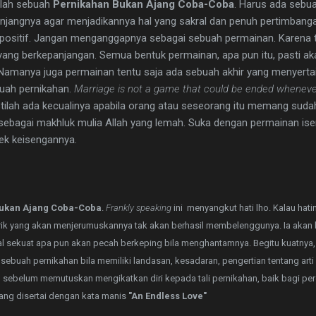
lah sebuah
Pernikahan Bukan Ajang Coba-Coba
. Harus ada sebu
njangnya agar menjadikannya hal yang sakral dan penuh pertimban
 positif. Jangan menganggapnya sebagai sebuah permainan. Karena 
ang berkepanjangan. Semua bentuk permainan, apa pun itu, pasti ak
Namanya juga permainan tentu saja ada sebuah akhir yang menyertai
uah pernikahan.
Marriage is not a game that could be ended whenever
stilah ada kecualinya apabila orang atau seseorang itu memang sudah
 sebagai makhluk mulia Allah yang lemah. Suka dengan permainan ise
jek keisengannya.
ukan Ajang Coba-Coba
.
Frankly speaking
ini menyangkut hati lho. Kalau hati
rik yang akan menjerumuskannya tak akan berhasil membelenggunya. Ia akan 
pal sekuat apa pun akan pecah berkeping bila menghantamnya. Begitu kuatnya,
a sebuah pernikahan bila memiliki landasan, kesadaran, pengertian tentang art
n sebelum memutuskan mengikatkan diri kepada tali pernikahan, baik bagi 
yang disertai dengan kata manis
"An Endless Love"