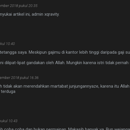
ember 2018 pukul 20.35
ukai artikel ini, admin xqravity.
kul 10.40
tetangga saya. Meskipun gajimu di kantor lebih tinggi daripada gaji s
ini dilipat-lipat gandakan oleh Allah. Mungkin karena istri tidak pernah
ember 2018 pukul 16.36
leh tidak akan merendahkan martabat junjungannyaze, karena itu Allah
 terduga
ukul 10.43
leh coba coba dan bukan permainan. Makasih banyak ya, Bun wejang