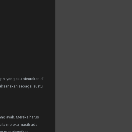
ops, yang aku bicarakan di
ilaksanakan sebagai suatu
rang ayah. Mereka harus
bila mereka masih ada.
ling mengingatkan