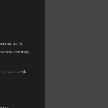
uamimu, tapi di
 merasa lebih tinggi
 memberi rez. eki
ananny