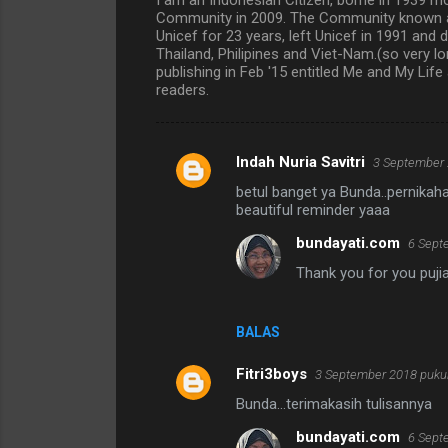
Community in 2009. The Community known as
Unicef for 23 years, left Unicef in 1991 an
Thailand, Philipines and Viet-Nam.(so very l
publishing in Feb '15 entitled Me and My Life
readers.
Indah Nuria Savitri
3 September 
K
betul banget ya Bunda..pernikaha
o
beautiful reminder yaaa
m
bundayati.com
6 Sept
e
Thank you for you puji
n
t
BALAS
a
r
Fitri3boys
3 September 2018 pukul
Bunda...terimakasih tulisannya
bundayati.com
6 Sept