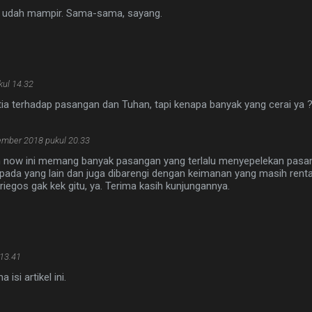
ita udah mampir. Sama-sama, sayang.
ul 14.32
ia terhadap pasangan dan Tuhan, tapi kenapa banyak yang cerai ya ? 
ember 2018 pukul 20.33
 now ini memang banyak pasangan yang terlalu menyepelekan pasa
 pada yang lain dan juga dibarengi dengan keimanan yang masih rent
gos gak kek gitu, ya. Terima kasih kunjungannya.
13.41
isi artikel ini.