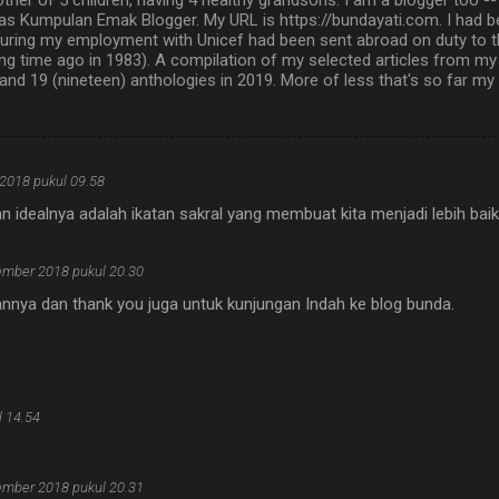
 Kumpulan Emak Blogger. My URL is https://bundayati.com. I had b
d during my employment with Unicef had been sent abroad on duty to t
ong time ago in 1983). A compilation of my selected articles from my
 and 19 (nineteen) anthologies in 2019. More of less that's so far my 
2018 pukul 09.58
n idealnya adalah ikatan sakral yang membuat kita menjadi lebih baik
ember 2018 pukul 20.30
annya dan thank you juga untuk kunjungan Indah ke blog bunda.
 14.54
ember 2018 pukul 20.31