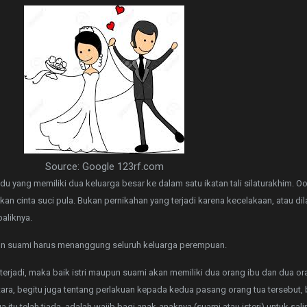
Source: Google 123rf.com
du yang memiliki dua keluarga besar ke dalam satu ikatan tali silaturakhim. O
rkan cinta suci pula. Bukan pernikahan yang terjadi karena kecelakaan, atau d
aliknya.
alon suami harus menanggung seluruh keluarga perempuan.
 terjadi, maka baik istri maupun suami akan memiliki dua orang ibu dan dua o
ra, begitu juga tentang perlakuan kepada kedua pasang orang tua tersebut, 
 itu telah tiada, adalah wajib bagi anak-anaknya (suami atau isteri) untuk sa