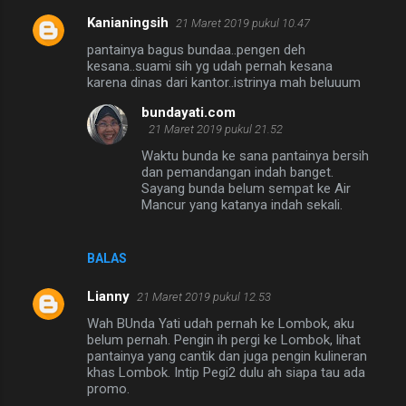
Kanianingsih
21 Maret 2019 pukul 10.47
pantainya bagus bundaa..pengen deh
kesana..suami sih yg udah pernah kesana
karena dinas dari kantor..istrinya mah beluuum
bundayati.com
21 Maret 2019 pukul 21.52
Waktu bunda ke sana pantainya bersih
dan pemandangan indah banget.
Sayang bunda belum sempat ke Air
Mancur yang katanya indah sekali.
BALAS
Lianny
21 Maret 2019 pukul 12.53
Wah BUnda Yati udah pernah ke Lombok, aku
belum pernah. Pengin ih pergi ke Lombok, lihat
pantainya yang cantik dan juga pengin kulineran
khas Lombok. Intip Pegi2 dulu ah siapa tau ada
promo.