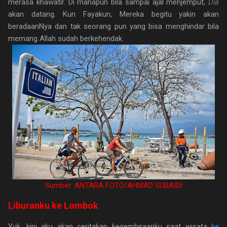
merasa khawatir. Di manapun bila sampai ajal menjemput,
Dia
akan datang. Kun Fayakun, Mereka begitu yakin akan
beradaanNya dan tak seorang pun yang bisa menghindar bila
memang Allah sudah berkehendak.
Sumber: ANTARA FOTO/AHMAD SUBAIDI
Liburanku ke Lombok
Yuk, kini aku akan ceritakan kegembiraanku saat wisata
ke