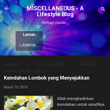
Langsung ke konten utama
MISCELLANEOUS - A
Lifestyle Blog
Berbagi yuuukk...
Laman
LAINNYA…
Beranda
Wisata ke Lombok
Keindahan
Lombok yang Menyejukkan
Keindahan Lombok yang Menyejukkan
Maret 19, 2019
Allah menghadirkan
keindahan untuk umatNya.