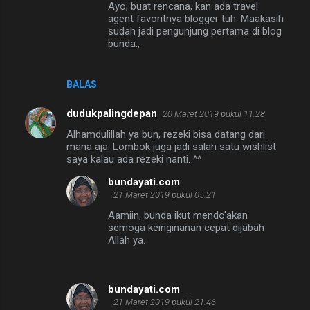
Ayo, buat rencana, kan ada travel
a
agent favoritnya blogger tuh. Maakasih
sudah jadi pengunjung pertama di blog
r
bunda.,
BALAS
dudukpalingdepan
20 Maret 2019 pukul 11.28
Alhamdulillah ya bun, rezeki bisa datang dari
mana aja. Lombok juga jadi salah satu wishlist
saya kalau ada rezeki nanti. ^^
bundayati.com
21 Maret 2019 pukul 05.21
Aamiin, bunda ikut mendo'akan
semoga keinginanan cepat dijabah
Allah ya.
bundayati.com
21 Maret 2019 pukul 21.46