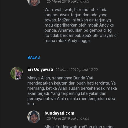
25 Maret 2019 pukul 07.03
Wah, wah, wah, blm tau tuh kl ada
longsor divair terjun dan ada yang
tewas. Md2an ini bukan air terjun yg
mau diperliharkan oleh mbak Andy ke
bunda. Alhamdulillah pd gempa di tgl
itu tidak berdampak apa2 utk wilayah di
mana mbak Andy tinggal.
BALAS
Eri Udiyawati
22 Maret 2019 pukul 12.29
Masya Allah, senangnya Bunda Yati
mendapatkan kejutan dari buah hati tercinta. Ya,
memang, ketika Allah sudah berkehendak, maka
akan terjadi. Yang terpenting kita yakin dan
percaya bahwa Alalh selalu mendengarkan doa
kita.
bundayati.com
25 Maret 2019 pukul 07.05
Mbak Eri Udiawati, md2an akan sering