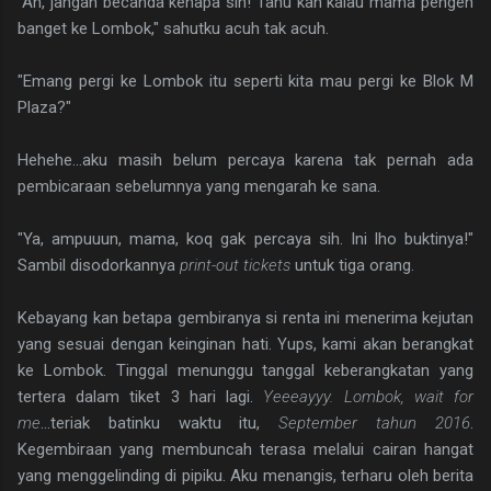
"Ah, jangan becanda kenapa sih! Tahu kan kalau mama pengen
banget ke Lombok," sahutku acuh tak acuh.
"Emang pergi ke Lombok itu seperti kita mau pergi ke Blok M
Plaza?"
Hehehe...aku masih belum percaya karena tak pernah ada
pembicaraan sebelumnya yang mengarah ke sana.
"Ya, ampuuun, mama, koq gak percaya sih. Ini lho buktinya!"
Sambil disodorkannya
print-out tickets
untuk tiga orang.
Kebayang kan betapa gembiranya si renta ini menerima kejutan
yang sesuai dengan keinginan hati. Yups, kami akan berangkat
ke Lombok. Tinggal menunggu tanggal keberangkatan yang
tertera dalam tiket 3 hari lagi.
Yeeeayyy. Lombok, wait for
me
...teriak batinku waktu itu,
September tahun 2016
.
Kegembiraan yang membuncah terasa melalui cairan hangat
yang menggelinding di pipiku. Aku menangis, terharu oleh berita