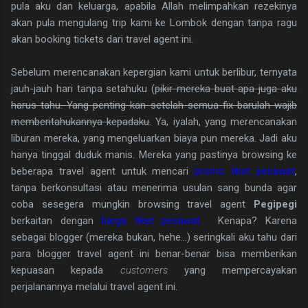
pula aku dan keluarga, apabila Allah melimpahkan rezekinya
akan pula mengulang trip kami ke Lombok dengan tanpa ragu
akan booking tickets dari travel agent ini.
Sebelum merencanakan kepergian kami untuk berlibur, ternyata
jauh-jauh hari tanpa setahuku (
pikir mereka buat apa juga aku
harus tahu. Yang penting kan setelah semua fix barulah wajib
memberitahukannya kepadaku
. Ya, iyalah, yang merencanakan
liburan mereka, yang mengeluarkan biaya pun mereka. Jadi aku
hanya tinggal duduk manis. Mereka yang pastinya browsing ke
beberapa travel agent untuk mencari
promo tiket pesawat
,
tanpa berkonsultasi atau menerima usulan sang bunda agar
coba sesegera mungkin browsing travel agent
Pegipegi
berkaitan dengan
harga tiket pesawat.
Kenapa? Karena
sebagai blogger (mereka bukan, hehe...) seringkali aku tahu dari
para blogger travel agent ini benar-benar bisa memberikan
kepuasan kepada
customers
yang mempercayakan
perjalanannya melalui travel agent ini.