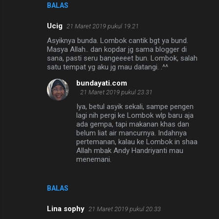
BALAS
Ucig
21 Maret 2019 pukul 19.21
Asyiknya bunda. Lombok cantik bgt ya bund.
Masya Allah.. dan kopdar jg sama blogger di
sana, pasti seru bangeeeet bun. Lombok, salah
satu tempat yg aku jg mau datangi. .^^
bundayati.com
21 Maret 2019 pukul 23.31
Iya, betul asyik sekali, sampe pengen
lagi nih pergi ke Lombok wlp baru aja
ada gempa, tapi makanan khas dan
belum liat air mancurnya. Indahnya
pertemanan, kalau ke Lombok in shaa
Allah mbak Andy Handriyanti mau
menemani.
BALAS
Lina sophy
21 Maret 2019 pukul 20.33