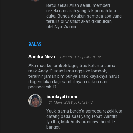
Betul sekali Allah selalu memberi
rezeki dari arah yang tak pernah kita
duka. Bunda do'akan semoga apa yang
tertulis di wishlist akan dikabulkan
olehNya. Aamiin.
BALAS
Sandra Nova
21 Maret 2019 pukul 10.15
Aku mau ke lombok lagiiii, trus ketemu sama
mak Andy :D udah lama ngga ke lombok,
terakhir jaman blm punya anak, kayaknya harus
diagendakan lagi sambil nyari diskon dari
pegipegi nih :D
bundayati.com
21 Maret 2019 pukul 21.48
Yuuk, sama berdo'a semoga rezeki kita
datang pada saat yang tepat. Aamiin.
Iya lho, Mak Andy orangnya humble
banget.