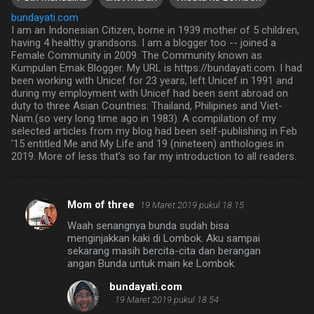
bundayati.com
I am an Indonesian Citizen, borne in 1939 mother of 5 children,
having 4 healthy grandsons. I am a blogger too -- joined a
Female Community in 2009. The Community known as
Kumpulan Emak Blogger. My URL is https://bundayati.com. I had
been working with Unicef for 23 years, left Unicef in 1991 and
during my employment with Unicef had been sent abroad on
duty to three Asian Countries: Thailand, Philipines and Viet-
Nam.(so very long time ago in 1983). A compilation of my
selected articles from my blog had been self-publishing in Feb
'15 entitled Me and My Life and 19 (nineteen) anthologies in
2019. More of less that's so far my introduction to all readers.
Mom of three
19 Maret 2019 pukul 18.15
K
Waah senangnya bunda sudah bisa
o
menginjakkan kaki di Lombok. Aku sampai
m
sekarang masih bercita-cita dan berangan
angan Bunda untuk main ke Lombok.
e
bundayati.com
n
19 Maret 2019 pukul 18.54
t