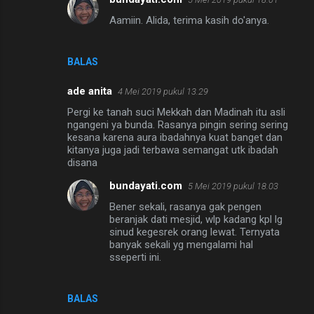
n
Aamiin. Alida, terima kasih do'anya.
t
a
BALAS
r
ade anita
4 Mei 2019 pukul 13.29
Pergi ke tanah suci Mekkah dan Madinah itu asli
ngangeni ya bunda. Rasanya pingin sering sering
kesana karena aura ibadahnya kuat banget dan
kitanya juga jadi terbawa semangat utk ibadah
disana
bundayati.com
5 Mei 2019 pukul 18.03
Bener sekali, rasanya gak pengen
beranjak dati mesjid, wlp kadang kpl lg
sinud kegesrek orang lewat. Ternyata
banyak sekali yg mengalami hal
sseperti ini.
BALAS