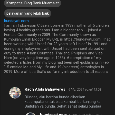
Kompetisi Blog Bank Muamalat
pelayanan yang lebih baik
bundayati.com
I am an Indonesian Citizen, borne in 1939 mother of 5 children,
having 4 healthy grandsons. I am a blogger too -- joined a
Female Community in 2009. The Community known as
Kumpulan Emak Blogger. My URL is https://bundayati.com. I had
been working with Unicef for 23 years, left Unicef in 1991 and
during my employment with Unicef had been sent abroad on
duty to three Asian Countries: Thailand, Philipines and Viet-
Nam.(so very long time ago in 1983). A compilation of my
selected articles from my blog had been self-publishing in Feb
'15 entitled Me and My Life and 19 (nineteen) anthologies in
2019. More of less that's so far my introduction to all readers.
Rach Alida Bahaweres
4 Mei 2019 pukul 13.03
K
BUndaa, aku berdoa bunda diberikan
o
kesempatanuntuk bisa kembali berkunjung ke
m
Baitullah ya bunda. Sehat sehat selalu bundaa
e
bundayati.com
5 Mei 2019 pukul 18.01