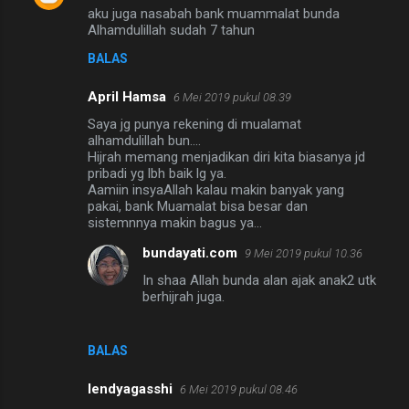
aku juga nasabah bank muammalat bunda
Alhamdulillah sudah 7 tahun
BALAS
April Hamsa
6 Mei 2019 pukul 08.39
Saya jg punya rekening di mualamat
alhamdulillah bun....
Hijrah memang menjadikan diri kita biasanya jd
pribadi yg lbh baik lg ya.
Aamiin insyaAllah kalau makin banyak yang
pakai, bank Muamalat bisa besar dan
sistemnnya makin bagus ya...
bundayati.com
9 Mei 2019 pukul 10.36
In shaa Allah bunda alan ajak anak2 utk
berhijrah juga.
BALAS
lendyagasshi
6 Mei 2019 pukul 08.46