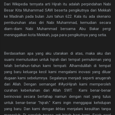
Dari Wikipedia ternyata arti Hijrah itu adalah perpindahan Nabi
Besar Kita Muhammad SAW beserta pengikutnya dari Mekkah
ke Madinah pada bulan Juni tahun 622. Kala itu ada skenario
pembunuhan atas diri Nabi Muhammad, kemudian secara
diam-diam Nabi Muhammad bersama Abu Bakar pergi
meninggalkan kota Mekkah, juga para pengikutnya yang setia.
Berdasarkan apa yang aku utarakan di atas, maka aku dan
suami memutuskan untuk hijrah dari tempat pemukiman yang
telah bertahun-tahun kami tempati. Alhamdulillah di tempat
yang baru keluarga kecil kami mengalami inovasi yang diluar
dugaan kami sebelumnya. Segalanya menjadi seperti anugerah
dari Allah. Dengan semangat #AyoHijrah kami memperoleh
curahan keberkahan dari Allah SWT. Kami benar-benar
berinovasi secara bertahap namun dengan niat yang tulus
untuk benar-benar "hijrah." Kami ingin menggapai kehidupan
yang baru. Dan kami dengan ikhlas menjalani kesulitan tanpa
mengeluh. Di sanalah terasa arti hijrah bagi kami. Sejak awal