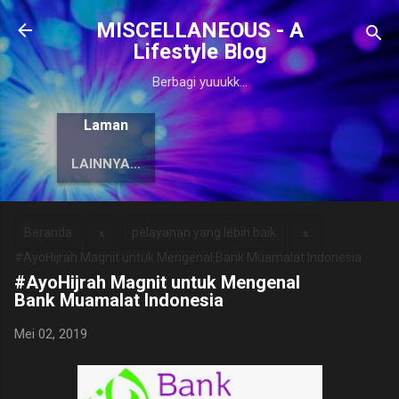
Langsung ke konten utama
MISCELLANEOUS - A
Lifestyle Blog
Berbagi yuuukk...
Laman
LAINNYA…
Beranda
pelayanan yang lebih baik
#AyoHijrah Magnit untuk Mengenal Bank Muamalat Indonesia
#AyoHijrah Magnit untuk Mengenal
Bank Muamalat Indonesia
Mei 02, 2019