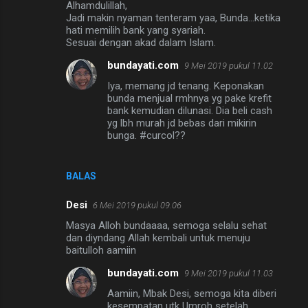
Alhamdulillah,
Jadi makin nyaman tenteram yaa, Bunda...ketika
hati memilih bank yang syariah.
Sesuai dengan akad dalam Islam.
bundayati.com
9 Mei 2019 pukul 11.02
Iya, memang jd tenang. Keponakan
bunda menjual rmhnya yg pake krefit
bank kemudian dilunasi. Dia beli cash
yg lbh murah jd bebas dari mikirin
bunga. #curcol??
BALAS
Desi
6 Mei 2019 pukul 09.06
Masya Alloh bundaaaa, semoga selalu sehat
dan diyndang Allah kembali untuk menuju
baitulloh aamiin
bundayati.com
9 Mei 2019 pukul 11.03
Aamiin, Mbak Desi, semoga kita diberi
kesempatan utk Umroh setelah