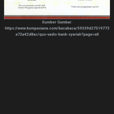
Sumber Gambar:
https://www.kompasiana.com/bacabaca/59339d27519773
a72a42d8ac/quo-vadis-bank-syariah?page=all