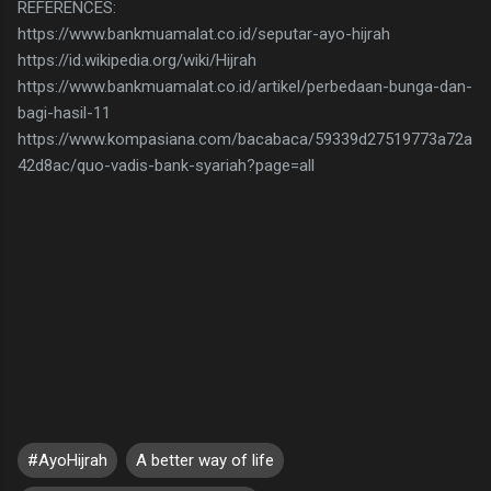
REFERENCES:
https://www.bankmuamalat.co.id/seputar-ayo-hijrah
https://id.wikipedia.org/wiki/Hijrah
https://www.bankmuamalat.co.id/artikel/perbedaan-bunga-dan-
bagi-hasil-11
https://www.kompasiana.com/bacabaca/59339d27519773a72a
42d8ac/quo-vadis-bank-syariah?page=all
#AyoHijrah
A better way of life