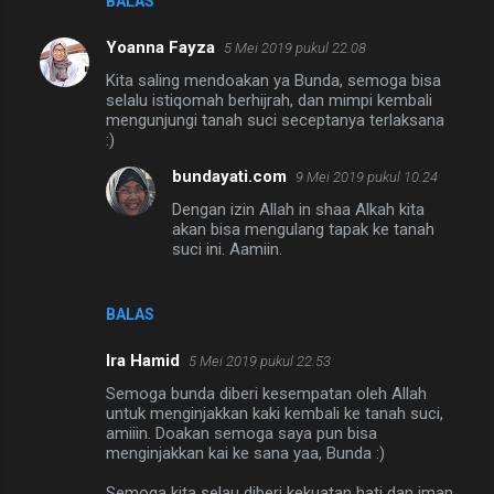
BALAS
Yoanna Fayza
5 Mei 2019 pukul 22.08
Kita saling mendoakan ya Bunda, semoga bisa
selalu istiqomah berhijrah, dan mimpi kembali
mengunjungi tanah suci seceptanya terlaksana
:)
bundayati.com
9 Mei 2019 pukul 10.24
Dengan izin Allah in shaa Alkah kita
akan bisa mengulang tapak ke tanah
suci ini. Aamiin.
BALAS
Ira Hamid
5 Mei 2019 pukul 22.53
Semoga bunda diberi kesempatan oleh Allah
untuk menginjakkan kaki kembali ke tanah suci,
amiiin. Doakan semoga saya pun bisa
menginjakkan kai ke sana yaa, Bunda :)
Semoga kita selau diberi kekuatan hati dan iman