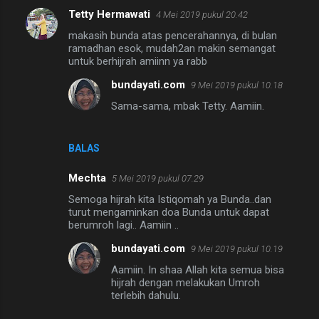
Tetty Hermawati
4 Mei 2019 pukul 20.42
makasih bunda atas pencerahannya, di bulan
ramadhan esok, mudah2an makin semangat
untuk berhijrah amiinn ya rabb
bundayati.com
9 Mei 2019 pukul 10.18
Sama-sama, mbak Tetty. Aamiin.
BALAS
Mechta
5 Mei 2019 pukul 07.29
Semoga hijrah kita Istiqomah ya Bunda..dan
turut mengaminkan doa Bunda untuk dapat
berumroh lagi.. Aamiin ..
bundayati.com
9 Mei 2019 pukul 10.19
Aamiin. In shaa Allah kita semua bisa
hijrah dengan melakukan Umroh
terlebih dahulu.